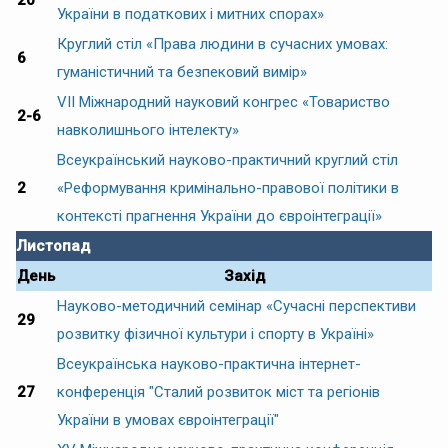
України в податкових і митних спорах»
Круглий стіл «Права людини в сучасних умовах:
6
гуманістичний та безпековий вимір»
VII Міжнародний науковий конгрес «Товариство
2-6
навколишнього інтелекту»
Всеукраїнський науково-практичний круглий стіл
2
«Реформування кримінально-правової політики в
контексті прагнення України до євроінтеграції»
Листопад
День
Захід
Науково-методичний семінар «Сучасні перспективи
29
розвитку фізичної культури і спорту в Україні»
Всеукраїнська науково-практична інтернет-
27
конференція "Сталий розвиток міст та регіонів
України в умовах євроінтеграції"