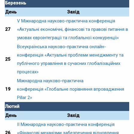
Березень
День
Захід
V Міжнародна науково-практична конференція
27
«Актуальні економічні, фінансові та правові питання в
умовах євроінтеграції та глобальної конкуренції»
Всеукраїнська науково-практична онлайн-
конференція «Актуальні проблеми менеджменту та
25
публічного управління в сучасних глобалізаційних
процесах»
Міжнародна науково-практична
19
конференція «Глобальне порівняння впровадження
Pillar 2»
Лютий
День
Захід
ІІ Міжнародна науково-практична конференція
26
«Фінансові механізми забезпечення відновлення