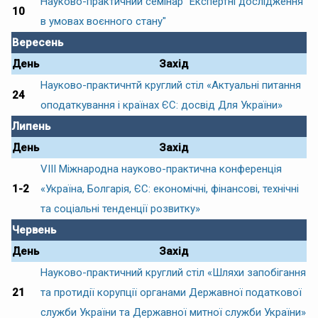
Науково-практичний семінар "Експертні дослідження
10
в умовах воєнного стану"
Вересень
День
Захід
Науково-практичнтй круглий стіл «Актуальні питання
24
оподаткування і країнах ЄС: досвід Для України»
Липень
День
Захід
VІІІ Міжнародна науково-практична конференція
1-2
«Україна, Болгарія, ЄС: економічні, фінансові, технічні
та соціальні тенденції розвитку»
Червень
День
Захід
Науково-практичний круглий стіл «Шляхи запобігання
21
та протидії корупції органами Державної податкової
служби України та Державної митної служби України»