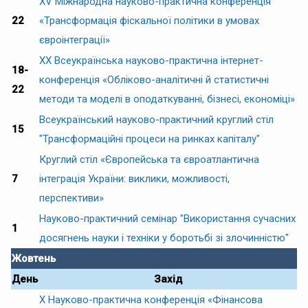
XV Міжнародна науково-практична конференція
22
«Трансформація фіскальної політики в умовах
євроінтеграції»
XX Всеукраїнська науково-практична інтернет-
18-
конференція «Обліково-аналітичні й статистичні
22
методи та моделі в оподаткуванні, бізнесі, економіці»
Всеукраїнський науково-практичний круглий стіл
15
"Трансформаційні процеси на ринках капіталу"
Круглий стіл «Європейська та євроатлантична
7
інтеграція України: виклики, можливості,
перспективи»
Науково-практичний семінар "Використання сучасних
1
досягнень науки і техніки у боротьбі зі злочинністю"
Жовтень
День
Захід
Х Науково-практична конференція «Фінансова