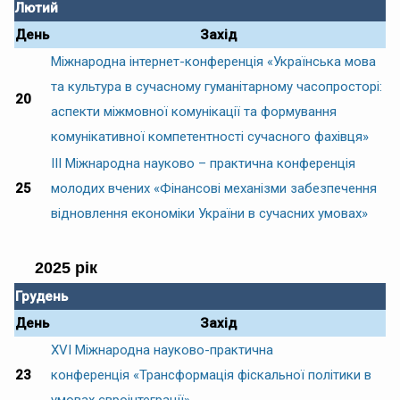
Лютий
День
Захід
Міжнародна інтернет-конференція «Українська мова
та культура в сучасному гуманітарному часопросторі:
20
аспекти міжмовної комунікації та формування
комунікативної компетентності сучасного фахівця»
ІІІ Міжнародна науково – практична конференція
25
молодих вчених «Фінансові механізми забезпечення
відновлення економіки України в сучасних умовах»
2025 рік
Грудень
День
Захід
XVІ Міжнародна науково-практична
23
конференція «Трансформація фіскальної політики в
умовах євроінтеграції»