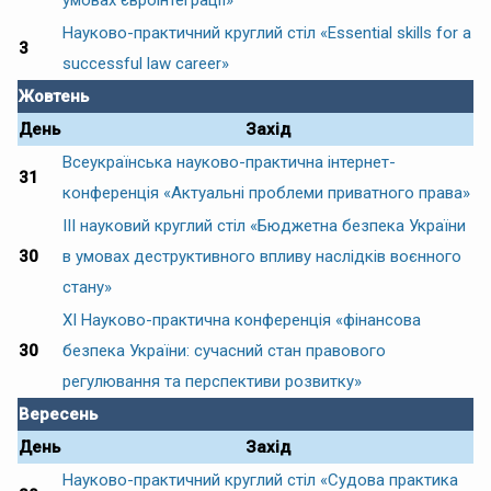
Науково-практичний круглий стіл «Essential skills for a
3
successful law career»
Жовтень
День
Захід
Всеукраїнська науково-практична інтернет-
31
конференція «Актуальні проблеми приватного права»
ІІІ науковий круглий стіл «Бюджетна безпека України
30
в умовах деструктивного впливу наслідків воєнного
стану»
ХІ Науково-практична конференція «фінансова
30
безпека України: сучасний стан правового
регулювання та перспективи розвитку»
Вересень
День
Захід
Науково-практичний круглий стіл «Судова практика