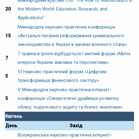
Міжнародний круглий стіл "The Role of Mathematics in
20
the Modern World: Education, Research, and
Applications"
Міжнародна науково-практична конференція
15
«Актуальні питання реформування кримінального
законодавства в Україні в умовах воєнного стану»
7 травня в Ірпені відбудеться І митний форум «Митні
7
інтереси України: виклики та перспективи»
VI Науково-практичний форум «Цифрова
5
трансформація фінансового сектору»
V Міжнародна науково-практична інтернет-
5
конференція «Синергетичні драйвери розвитку
обліку, податкового аудиту та бізнес-аналітики»
Квітень
День
Захід
Всеукраїнська науково-практична інтернет-