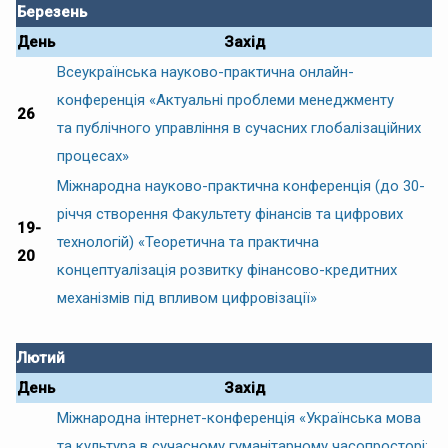
Березень
День
Захід
Всеукраїнська науково-практична онлайн-
конференція «Актуальні проблеми менеджменту
26
та публічного управління в сучасних глобалізаційних
процесах»
Міжнародна науково-практична конференція (до 30-
річчя створення Факультету фінансів та цифрових
19-
технологій) «Теоретична та практична
20
концептуалізація розвитку фінансово-кредитних
механізмів під впливом цифровізації»
Лютий
День
Захід
Міжнародна інтернет-конференція «Українська мова
та культура в сучасному гуманітарному часопросторі: