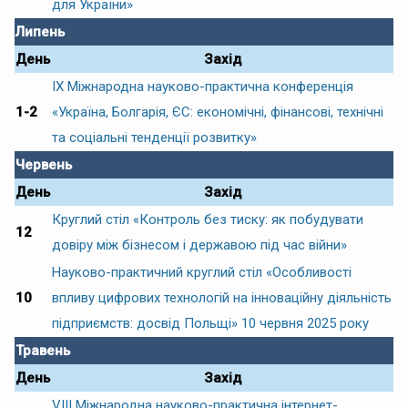
для України»
Липень
День
Захід
IX Міжнародна науково-практична конференція
1-2
«Україна, Болгарія, ЄС: економічні, фінансові, технічні
та соціальні тенденції розвитку»
Червень
День
Захід
Круглий стіл «Контроль без тиску: як побудувати
12
довіру між бізнесом і державою під час війни»
Науково-практичний круглий стіл «Особливості
10
впливу цифрових технологій на інноваційну діяльність
підприємств: досвід Польщі» 10 червня 2025 року
Травень
День
Захід
VIII Міжнародна науково-практична інтернет-