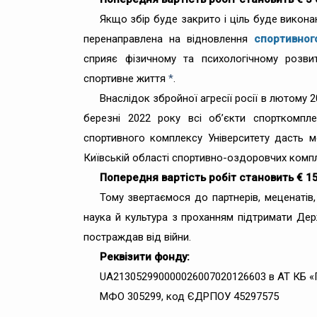
Якщо збір буде закрито і ціль буде викона
перенаправлена на відновлення
спортивног
сприяє фізичному та психологічному розви
спортивне життя
*
.
Внаслідок збройної агресії росії в лютому 20
березні 2022 року всі об’єкти спорткомпл
спортивного комплексу Університету дасть мо
Київській області спортивно-оздоровчих компл
Попередня вартість робіт становить € 1
Тому звертаємося до партнерів, меценатів, 
наука й культура з проханням підтримати Дер
постраждав від війни.
Реквізити фонду:
UA213052990000026007020126603 в АТ КБ 
МФО 305299, код ЄДРПОУ 45297575