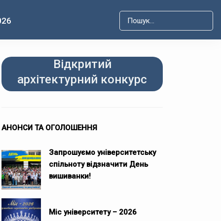
026
Type 2 or more characters for r
Відкритий
архітектурний конкурс
АНОНСИ ТА ОГОЛОШЕННЯ
Запрошуємо університетську
спільноту відзначити День
вишиванки!
Міс університету – 2026