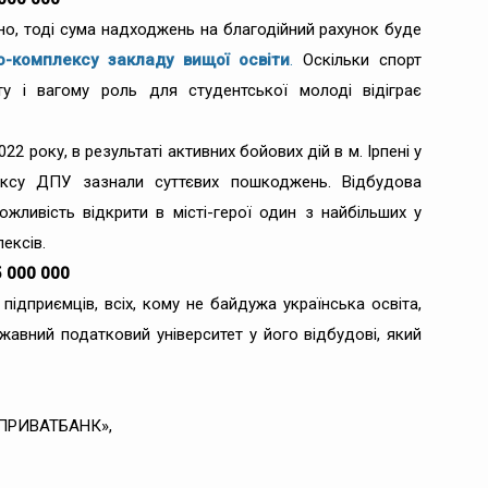
но, тоді сума надходжень на благодійний рахунок буде
о-комплексу закладу вищої освіти
.
Оскільки спорт
ту і вагому роль для студентської молоді відіграє
22 року, в результаті активних бойових дій в м. Ірпені у
ексу ДПУ зазнали суттєвих пошкоджень. Відбудова
жливість відкрити в місті-герої один з найбільших у
ексів.
5 000 000
підприємців, всіх, кому не байдужа українська освіта,
жавний податковий університет у його відбудові, який
«ПРИВАТБАНК»,