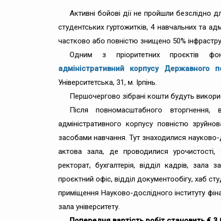
Активні бойові дії не пройшли безслідно дл
студентських гуртожитків, 4 навчальних та адм
частково або повністю знищено 50% інфрастру
Одним з пріоритетних проєктів ф
адміністративний корпусу Державного по
Університетська, 31, м. Ірпінь.
Першочергово зібрані кошти будуть використ
Після повномасштабного вторгнення, 
адміністративного корпусу повністю зруйно
засобами навчання. Тут знаходилися науково-д
актова зала, де проводилися урочистості,
ректорат, бухгалтерія, відділ кадрів, зала з
проєктний офіс, відділ документообігу, хаб ст
приміщення Науково-дослідного інституту фін
зала університету.
Попередня вартість робіт становить € 3 