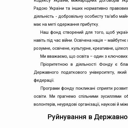
Кодексу України, міжнародних договорів Ук
Радою України та інших нормативно правови
діяльність - добровільну особисту та/або май
має на меті одержання прибутку.
Наш фонд створений для того, щоб україн
навіть під час війни. Освічена нація – майбутн
розумне, освічене, культурне, креативне, цілес
Ми вважаємо, що освіта – один з ключових а
Пріоритетною в діяльності Фонду є благ
Державного податкового університету, який
федерації.
Програми фонду покликані сприяти розвит
освіти. Ми прагнемо спільними зусиллями о
волонтерів, неурядові організації, наукові й мі
Руйнування в Державно