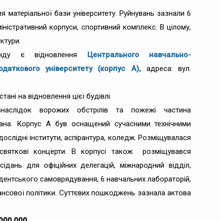
я матеріальної бази університету. Руйнувань зазнали 6
іністративний корпуси, спортивний комплекс. В цілому,
ктури.
онду є відновлення
Центрального навчально-
даткового університету (корпус А),
адреса: вул.
ані на відновлення цієї будівлі.
внаслідок ворожих обстрілів та пожежі частина
вана. Корпус А був оснащений сучасними технічними
ослідні інститути, аспірантура, коледж. Розміщувалася
 святкові концерти. В корпусі також розміщувався
асідань для офіційних делегацій, міжнародний відділ,
удентського самоврядування, 6 навчальних лабораторій,
ансової політики. Суттєвих пошкоджень зазнала актова
000 000