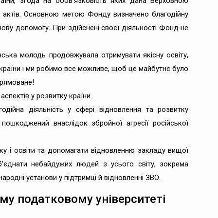
раїни, згода на обов’язковість яких дана Верховною
х актів. Основною метою Фонду визначено благодійну
нову допомогу. При здійснені своєї діяльності Фонд не
ська молодь продовжувала отримувати якісну освіту,
є країни і ми робимо все можливе, щоб це майбутнє було
прямоване!
спектів у розвитку країни.
одійна діяльність у сфері відновлення та розвитку
 пошкоджений внаслідок збройної агресії російської
ку і освіти та допомагати відновленню закладу вищої
б’єднати небайдужих людей з усього світу, зокрема
жнародні установи у підтримці й відновленні ЗВО.
му податковому університеті