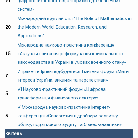
21
цифрові технології: від алгоритмів до безпечних
систем»
Міжнародний круглий стіл "The Role of Mathematics in
20
the Modern World: Education, Research, and
Applications"
Міжнародна науково-практична конференція
15
«Актуальні питання реформування кримінального
законодавства в Україні в умовах воєнного стану»
7 травня в Ірпені відбудеться І митний форум «Митні
7
інтереси України: виклики та перспективи»
VI Науково-практичний форум «Цифрова
5
трансформація фінансового сектору»
V Міжнародна науково-практична інтернет-
5
конференція «Синергетичні драйвери розвитку
обліку, податкового аудиту та бізнес-аналітики»
Квітень