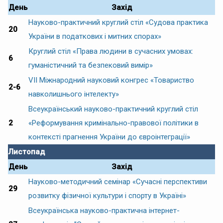
День
Захід
Науково-практичний круглий стіл «Судова практика
20
України в податкових і митних спорах»
Круглий стіл «Права людини в сучасних умовах:
6
гуманістичний та безпековий вимір»
VII Міжнародний науковий конгрес «Товариство
2-6
навколишнього інтелекту»
Всеукраїнський науково-практичний круглий стіл
2
«Реформування кримінально-правової політики в
контексті прагнення України до євроінтеграції»
Листопад
День
Захід
Науково-методичний семінар «Сучасні перспективи
29
розвитку фізичної культури і спорту в Україні»
Всеукраїнська науково-практична інтернет-