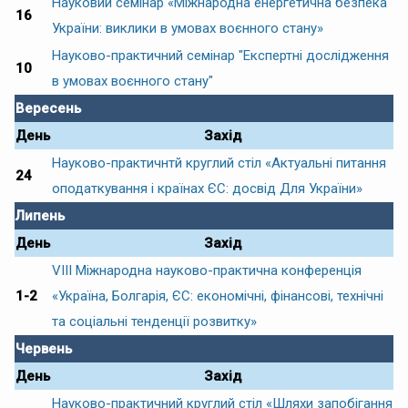
Науковий семінар «Міжнародна енергетична безпека
16
України: виклики в умовах воєнного стану»
Науково-практичний семінар "Експертні дослідження
10
в умовах воєнного стану"
Вересень
День
Захід
Науково-практичнтй круглий стіл «Актуальні питання
24
оподаткування і країнах ЄС: досвід Для України»
Липень
День
Захід
VІІІ Міжнародна науково-практична конференція
1-2
«Україна, Болгарія, ЄС: економічні, фінансові, технічні
та соціальні тенденції розвитку»
Червень
День
Захід
Науково-практичний круглий стіл «Шляхи запобігання