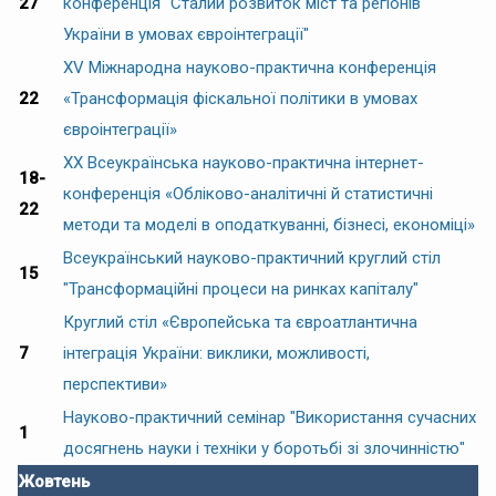
27
конференція "Сталий розвиток міст та регіонів
України в умовах євроінтеграції"
XV Міжнародна науково-практична конференція
22
«Трансформація фіскальної політики в умовах
євроінтеграції»
XX Всеукраїнська науково-практична інтернет-
18-
конференція «Обліково-аналітичні й статистичні
22
методи та моделі в оподаткуванні, бізнесі, економіці»
Всеукраїнський науково-практичний круглий стіл
15
"Трансформаційні процеси на ринках капіталу"
Круглий стіл «Європейська та євроатлантична
7
інтеграція України: виклики, можливості,
перспективи»
Науково-практичний семінар "Використання сучасних
1
досягнень науки і техніки у боротьбі зі злочинністю"
Жовтень