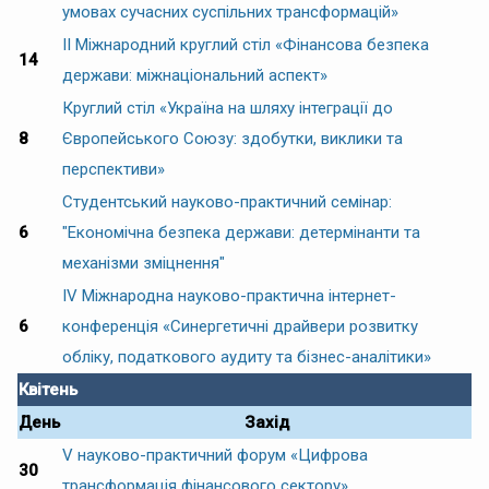
умовах сучасних суспільних трансформацій»
II Міжнародний круглий стіл «Фінансова безпека
14
держави: міжнаціональний аспект»
Круглий стіл «Україна на шляху інтеграції до
8
Європейського Союзу: здобутки, виклики та
перспективи»
Студентський науково-практичний семінар:
6
"Економічна безпека держави: детермінанти та
механізми зміцнення"
IV Міжнародна науково-практична інтернет-
6
конференція «Синергетичні драйвери розвитку
обліку, податкового аудиту та бізнес-аналітики»
Квітень
День
Захід
V науково-практичний форум «Цифрова
30
трансформація фінансового сектору»