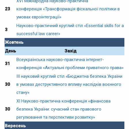
XVІ Міжнародна науково-практична
23
конференція «Трансформація фіскальної політики в
умовах євроінтеграції»
Науково-практичний круглий стіл «Essential skills for a
3
successful law career»
Жовтень
День
Захід
Всеукраїнська науково-практична інтернет-
31
конференція «Актуальні проблеми приватного права»
ІІІ науковий круглий стіл «Бюджетна безпека України
30
в умовах деструктивного впливу наслідків воєнного
стану»
ХІ Науково-практична конференція «фінансова
30
безпека України: сучасний стан правового
регулювання та перспективи розвитку»
Вересень