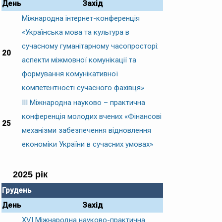
День
Захід
Міжнародна інтернет-конференція
«Українська мова та культура в
сучасному гуманітарному часопросторі:
20
аспекти міжмовної комунікації та
формування комунікативної
компетентності сучасного фахівця»
ІІІ Міжнародна науково – практична
конференція молодих вчених «Фінансові
25
механізми забезпечення відновлення
економіки України в сучасних умовах»
2025 рік
Грудень
День
Захід
XVІ Міжнародна науково-практична