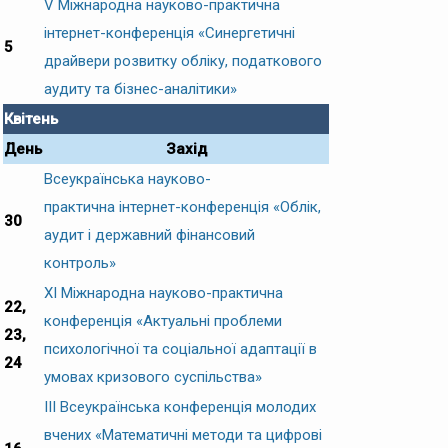
V Міжнародна науково-практична
інтернет-конференція «Синергетичні
5
драйвери розвитку обліку, податкового
аудиту та бізнес-аналітики»
Квітень
День
Захід
Всеукраїнська науково-
практична інтернет-конференція «Облік,
30
аудит і державний фінансовий
контроль»
ХІ Міжнародна науково-практична
22,
конференція «Актуальні проблеми
23,
психологічної та соціальної адаптації в
24
умовах кризового суспільства»
IІI Всеукраїнська конференція молодих
вчених «Математичні методи та цифрові