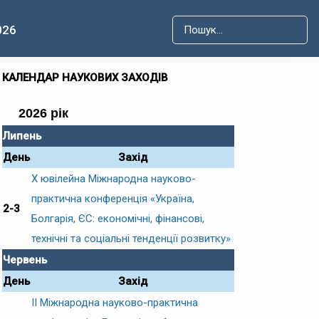
026
Type 2 or more characters for r
КАЛЕНДАР НАУКОВИХ ЗАХОДІВ
2026 рік
Липень
День
Захід
Х ювілейна Міжнародна науково-
практична конференція «Україна,
2-3
Болгарія, ЄС: економічні, фінансові,
технічні та соціальні тенденції розвитку»
Червень
День
Захід
ІІ Міжнародна науково-практична