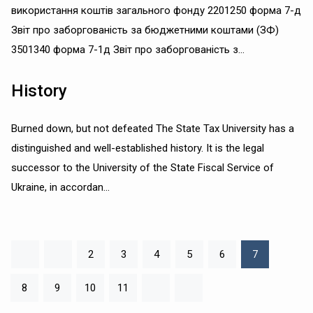
використання коштів загального фонду 2201250 форма 7-д
Звіт про заборгованість за бюджетними коштами (ЗФ)
3501340 форма 7-1д Звіт про заборгованість з...
History
Burned down, but not defeated The State Tax University has a
distinguished and well-established history. It is the legal
successor to the University of the State Fiscal Service of
Ukraine, in accordan...
2
3
4
5
6
7
8
9
10
11