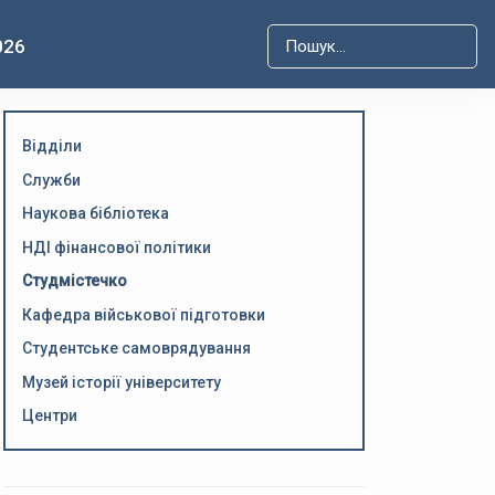
026
Type 2 or more characters for r
Відділи
Служби
Наукова бібліотека
НДІ фінансової політики
Студмістечко
Кафедра військової підготовки
Студентське самоврядування
Музей історії університету
Центри