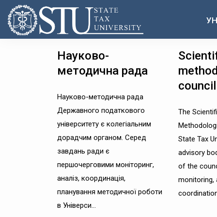
УН
Науково-
Scienti
методична рада
method
council
Науково-методична рада
Державного податкового
The Scientif
університету є колегіальним
Methodologi
дорадчим органом. Серед
State Tax Uni
завдань ради є
advisory bo
першочерговими моніторинг,
of the counci
аналіз, координація,
monitoring, 
планування методичної роботи
coordination
в Універси...