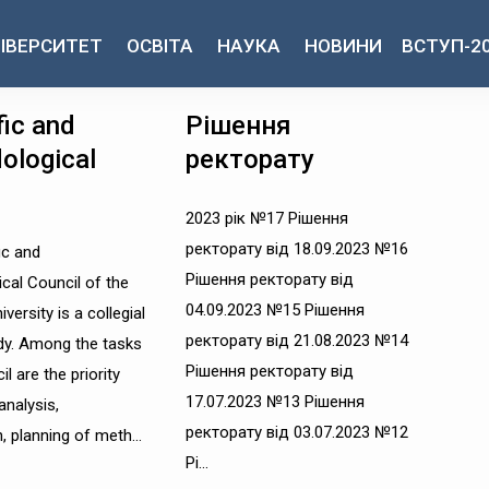
ІВЕРСИТЕТ
ОСВІТА
НАУКА
НОВИНИ
ВСТУП-2
fic and
Рішення
ological
ректорату
2023 рік №17 Рішення
ректорату від 18.09.2023 №16
ic and
Рішення ректорату від
cal Council of the
04.09.2023 №15 Рішення
versity is a collegial
ректорату від 21.08.2023 №14
dy. Among the tasks
Рішення ректорату від
l are the priority
17.07.2023 №13 Рішення
analysis,
ректорату від 03.07.2023 №12
, planning of meth...
Рі...