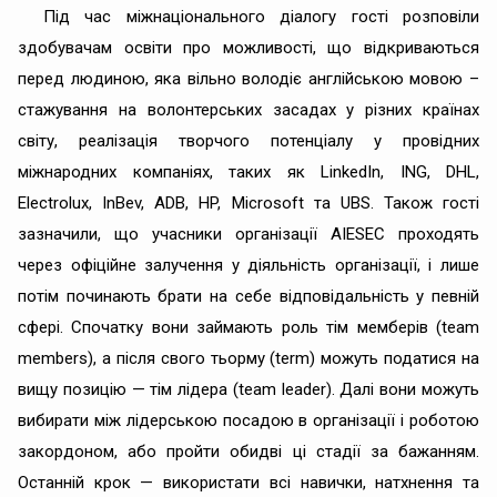
Під час міжнаціонального діалогу гості розповіли
здобувачам освіти про можливості, що відкриваються
перед людиною, яка вільно володіє англійською мовою –
стажування на волонтерських засадах у різних країнах
світу, реалізація творчого потенціалу у провідних
міжнародних компаніях, таких як LinkedIn, ING, DHL,
Electrolux, InBev, ADB, HP, Microsoft та UBS. Також гості
зазначили, що учасники організації AIESEC проходять
через офіційне залучення у діяльність організації, і лише
потім починають брати на себе відповідальність у певній
сфері. Спочатку вони займають роль тім мемберів (team
members), а після свого тьорму (term) можуть податися на
вищу позицію — тім лідера (team leader). Далі вони можуть
вибирати між лідерською посадою в організації і роботою
закордоном, або пройти обидві ці стадії за бажанням.
Останній крок — використати всі навички, натхнення та