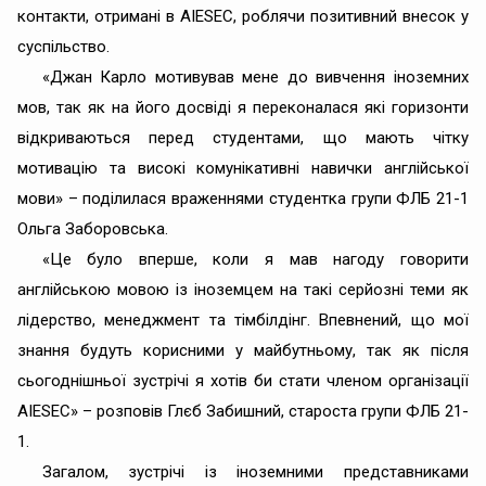
контакти, отримані в AIESEC, роблячи позитивний внесок у
суспільство.
«Джан Карло мотивував мене до вивчення іноземних
мов, так як на його досвіді я переконалася які горизонти
відкриваються перед студентами, що мають чітку
мотивацію та високі комунікативні навички англійської
мови» – поділилася враженнями студентка групи ФЛБ 21-1
Ольга Заборовська.
«Це було вперше, коли я мав нагоду говорити
англійською мовою із іноземцем на такі серйозні теми як
лідерство, менеджмент та тімбілдінг. Впевнений, що мої
знання будуть корисними у майбутньому, так як після
сьогоднішньої зустрічі я хотів би стати членом організації
AIESEC» – розповів Глєб Забишний, староста групи ФЛБ 21-
1.
Загалом, зустрічі із іноземними представниками