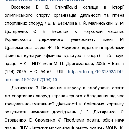
Веселова В. В. Олімпійські селища в історії
олімпійського спорту, організація діяльності та гігієна
спортивних споруд / В. В. Веселова, І. Й. Малинський, З. М.
Діхтяренко, Є. В. Веселов, // Науковий часопис
Українського державного університету імені М.
Драгоманова. Серія № 15. Науково-педагогічні проблеми
фізичної культури (фізична культура і спорт) : зб. наук.
праць. – К. : НПУ імені М. П. Драгоманова, 2025. – Вип. 7
(194) 2025. – С. 54-62. URL:
https://doi.org/10.31392/UDU-
nc.series15.2025.07(194).10
.
Діхтяренко З. Виховання інтересу в здобувачів освіти
до спортивних споруд і тренажерного обладнання під час
тренувально-змагальної діяльності в бойовому хортингу:
результати наукових досліджень / З. Діхтяренко, О.
Отравенко, Е. Єроменко // Проблеми освіти: збірн наук
праць. ДНУ «Інститут модернізації змісту освіти» МОНУ. К.,