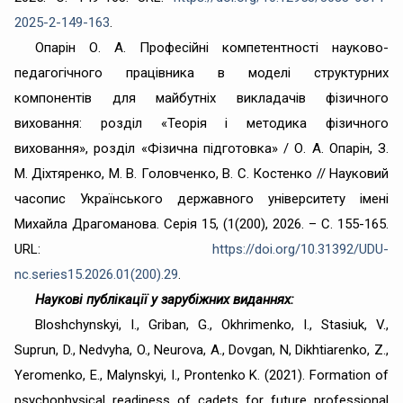
2025-2-149-163
.
Опарін О. А. Професійні компетентності науково-
педагогічного працівника в моделі структурних
компонентів для майбутніх викладачів фізичного
виховання: розділ «Теорія і методика фізичного
виховання», розділ «Фізична підготовка» / О. А. Опарін, З.
М. Діхтяренко, М. В. Головченко, В. С. Костенко // Науковий
часопис Українського державного університету імені
Михайла Драгоманова. Серія 15, (1(200), 2026. – С. 155-165.
URL:
https://doi.org/10.31392/UDU-
nc.series15.2026.01(200).29
.
Наукові публікації
у зарубіжних виданнях:
Bloshchynskyi, I., Griban, G., Okhrimenko, I., Stasiuk, V.,
Suprun, D., Nedvyha, O., Neurova, A., Dovgan, N, Dikhtiarenko, Z.,
Yeromenko, E., Malynskyi, I., Prontenko K. (2021). Formation of
psychophysical readiness of cadets for future professional