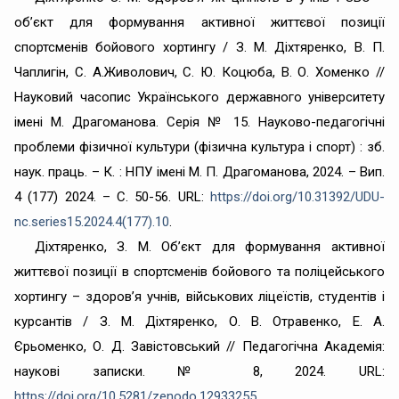
об’єкт для формування активної життєвої позиції
спортсменів бойового хортингу / З. М. Діхтяренко, В. П.
Чаплигін, С. А.Живолович, С. Ю. Коцюба, В. О. Хоменко //
Науковий часопис Українського державного університету
імені М. Драгоманова. Серія № 15. Науково-педагогічні
проблеми фізичної культури (фізична культура і спорт) : зб.
наук. праць. – К. : НПУ імені М. П. Драгоманова, 2024. – Вип.
4 (177) 2024. – С. 50-56. URL:
https://doi.org/10.31392/UDU-
nc.series15.2024.4(177).10
.
Діхтяренко, З. М. Об’єкт для формування активної
життєвої позиції в спортсменів бойового та поліцейського
хортингу – здоров’я учнів, військових ліцеїстів, студентів і
курсантів / З. М. Діхтяренко, О. В. Отравенко, Е. А.
Єрьоменко, О. Д. Завістовський // Педагогічна Академія:
наукові записки. № 8, 2024. URL:
https://doi.org/10.5281/zenodo.12933255
.