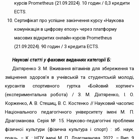
курсів Prometheus (21.09.2024). 10 годин / 0,3 кредити
ECTS.
Сертифікат про успішне закінчення курсу «Наукова
комунікація в цифрову епоху» через платформу
масових відкритих онлайн-курсів Prometheus
(21.09.2024). 90 годин / 3 кредита ECTS.
Наукові статті у фахових виданнях категорії Б:
Діхтяренко З. М. Вживання вітамінів для збереження та
зміцнення здоров’я в учнівській та студентській молоді,
курсантів спортивного гуртка «Бойовий хортинг»
(експериментальна робота) / З. М. Діхтяренко, І. О.
Корженко, А. В. Стешиц, В. С. Костенко // Науковий часопис
Національного педагогічного університету імені М. П.
Драгоманова. Серія № 15. Науково-педагогічні проблеми
фізичної культури (фізична культура і спорт) : зб. наук.
праць. – К. : НПУ імені М. П. Драгоманова, 2022. – Вип. 9