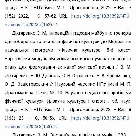
праць. – К. : НПУ імені М. П. Драгоманова, 2022. – Вип. 7
(152) 2022. – С. 57-62. URL:
https://doi.org/10.31392/NPU-
nc.series15.2022.7(152).14
.
Діхтяренко З. М. Інноваційні підходи майбутніх тренерів
єдиноборства та вчителів фізичної культури до Модельної
навчальної програми «Фізична культура. 5-6 клас».
Варіативний модуль «Бойовий хортинг» в умовах воєнного
стану для формування активної життєвої позиції / З. М.
Діхтяренко, Н. Ю. Довгань, О. В. Отравенко, Е. А. Єрьоменко,
О. Д. Завістовський // Науковий часопис НПУ імені М. П.
Драгоманова. Серія № 10. Науково-педагогічні проблеми
фізичної культури (фізична культура і спорт) : зб. наук.
праць. – К. : НПУ імені М. П. Драгоманова, 2023. – Вип. 8
(168) 23. – С. 50-56. URL:
https://doi.org/10.31392/NPU-
nc.series15.2023.8(168).10
.
Діхтяренко З. М. Здоров’я як цінність в учнів і ЗВО –