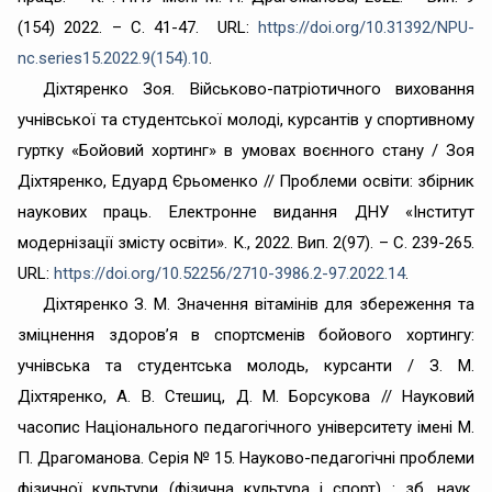
(154) 2022. – С. 41-47. URL:
https://doi.org/10.31392/NPU-
nc.series15.2022.9(154).10
.
Діхтяренко Зоя. Військово-патріотичного виховання
учнівської та студентської молоді, курсантів у спортивному
гуртку «Бойовий хортинг» в умовах воєнного стану / Зоя
Діхтяренко, Едуард Єрьоменко // Проблеми освіти: збірник
наукових праць. Електронне видання ДНУ «Інститут
модернізації змісту освіти». К., 2022. Вип. 2(97). – С. 239-265.
URL:
https://doi.org/10.52256/2710-3986.2-97.2022.14
.
Діхтяренко З. М. Значення вітамінів для збереження та
зміцнення здоров’я в спортсменів бойового хортингу:
учнівська та студентська молодь, курсанти / З. М.
Діхтяренко, А. В. Стешиц, Д. М. Борсукова // Науковий
часопис Національного педагогічного університету імені М.
П. Драгоманова. Серія № 15. Науково-педагогічні проблеми
фізичної культури (фізична культура і спорт) : зб. наук.