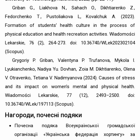
Griban G., Liakhova N., Sahach O., Dikhtiarenko Z.,
Fedorchenko Т., Pustoliakova L, Kovalchuk A. (2023).
Formation of students’ health culture in the process of
physical education and health recreation activities. Wiadomości
Lekarskie, 76 (2), 264-273. doi: 10.36740/WLek202302104
(Scopus).
Grygoriy P. Griban, Valentyna P. Trufanova, Mykola I.
Lyukianchenko, Nadiya Yu. Dovhan, Zoia M. Dikhtiarenko, Olena
V. Otravenko, Tetiana V. Nadimyanova (2024). Causes of stress
and its impact on women’s mental and physical health.
Wiadomości Lekarskie, 77 (12), 2493–2500. doi:
10.36740/WLek/197113 (Scopus).
Нагороди, почесні подяки
Почесна подяка Всеукраїнської громадської
організації «Українська федерація хортингу» за