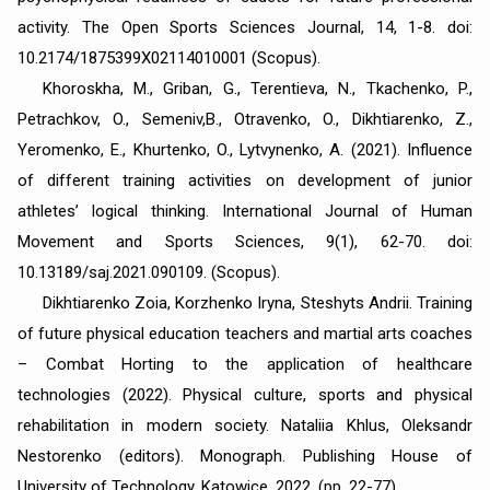
activity. The Open Sports Sciences Journal, 14, 1-8. doi:
10.2174/1875399X02114010001 (Scopus).
Khoroskha, M., Griban, G., Terentieva, N., Tkachenko, P.,
Petrachkov, O., Semeniv,B., Otravenko, O., Dikhtiarenko, Z.,
Yeromenko, E., Khurtenko, O., Lytvynenko, A. (2021). Influence
of different training activities on development of junior
athletes’ logical thinking. International Journal of Human
Movement and Sports Sciences, 9(1), 62-70. doi:
10.13189/saj.2021.090109. (Scopus).
Dikhtiarenko Zoia, Korzhenko Iryna, Steshyts Andrii. Training
of future physical education teachers and martial arts coaches
– Combat Horting to the application of healthcare
technologies (2022). Physical culture, sports and physical
rehabilitation in modern society. Nataliia Khlus, Oleksandr
Nestorenko (editors). Monograph. Publishing House of
University of Technology, Katowice, 2022, (pp. 22-77).