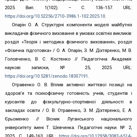
2025. Вип. 1(102). – С. 136-157. URL:
https://doi.org/10.52256/2710-3986.1-102.2025.10
.
Опарін О. А. Структурні компоненти моделі майбутніх
викладачів фізичного виховання в умовах освітніх викликів:
розділ «Теорія і методика фізичного виховання», розділ
«Фізична підготовка» / О. А. Опарін, З. М. Діхтяренко, М. В.
Головченко, В. С. Костенко // Педагогічна Академія:
наукові записки, № 25, 2025. URL:
https://doi.org/10.5281/zenodo.18307191
.
Отравенко О. В. Вплив активної життєвої позиції на
здоров’я та психофізичну готовність учнів, студентів і
курсантів до фізкультурно-спортивної діяльності в
закладах освіти / О. В. Отравенко, З. М. Діхтяренко, Е. А.
Єрьоменко // Вісник Луганського національного
університету імені Т. Шевченка. Педагогічні науки. № 2,
2025. С. 149-163. URL:
https://doi.org/10.12958/3083-6514-