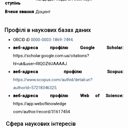
ступінь
Вчене звання
Доцент
Профілі в наукових базах даних
ORCID iD
0000-0003-1869-7494
.
веб-адреса профілю Google Scholar:
https://scholar.google.com.ua/citations?
hl=uk&user=RlQOZ6UAAAAJ.
веб-адреса профілю Scopus:
https://www.scopus.com/authid/detail.uri?
authorId=57218346325
.
веб-адреса
профілю
Web of Science:
https://app.webofknowledge
com/author/record/31617454.
Сфера наукових інтересів