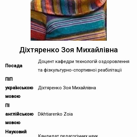
Діхтяренко Зоя Михайлівна
Доцент кафедри технологій оздоровлення
Посада
та фізкультурно-спортивної реабілітації
ПІП
українською
Діхтяренко Зоя Михайлівна
мовою
ПІ
англійською
Dikhtiarenko Zoia
мовою
Науковий
Кандидат педагогічних наук