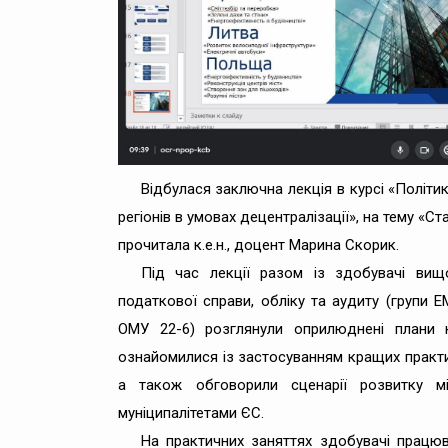
Відбулася заключна лекція в курсі «Політик
регіонів в умовах децентралізації», на тему «С
прочитала к.е.н., доцент Марина Скорик.
Під час лекції разом із здобувачі вищо
податкової справи, обліку та аудиту (групи 
ОМУ 22-6) розглянули оприлюднені плани к
ознайомилися із застосуванням кращих практик
а також обговорили сценарії розвитку мі
муніципалітетами ЄС.
На практичних заняттях здобувачі працю