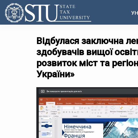
УН
Відбулася заключна лек
здобувачів вищої освіт
розвиток міст та регіо
України»