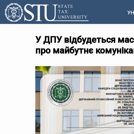
УН
У ДПУ відбудеться мас
про майбутнє комуніка