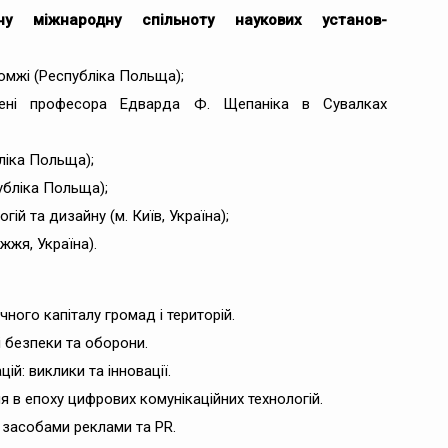
ну міжнародну спільноту наукових установ-
омжі (Республіка Польща);
імені професора Едварда Ф. Щепаніка в Сувалках
ліка Польща);
убліка Польща);
ій та дизайну (м. Київ, Україна);
жжя, Україна).
чного капіталу громад і територій.
і безпеки та оборони.
ій: виклики та інновації.
я в епоху цифрових комунікаційних технологій.
у засобами реклами та PR.