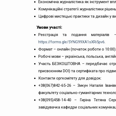
Економічна журналістика як інструмент вп
Комунікаційні стратегії журналістики рішен
Цифрові мистецькі практики та дизайн у ви
Умови участі:
Реєстрація та подання матеріалі
https://forms.gle/5YNG99XA1sXRi5pv6
.
Формат – онлайн (початок роботи о 10:00)
Робочі мови – українська, польська, англій
Участь БЕЗКОШТОВНА – передбачає отрим
присвоєнням DOI) та сертифіката про підвищ
Контакти оргкомітету для довідок:
+38(067)842-65-26 – Зикун Наталія Іванів
факультету соціально-гуманітарних технолог
+38(095)458-14-40 – Гиріна Тетяна Сер
завідувачка кафедри соціальних комунікац