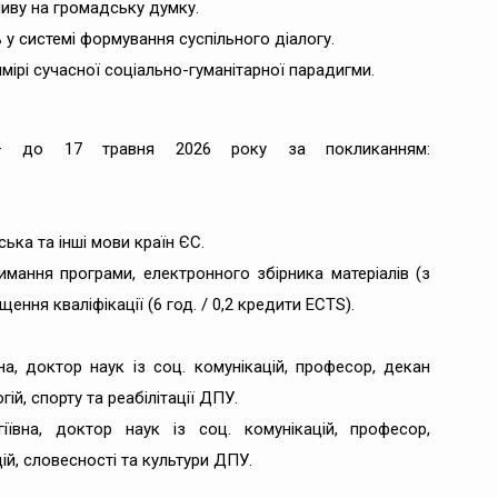
ливу на громадську думку.
ь у системі формування суспільного діалогу.
мірі сучасної соціально-гуманітарної парадигми.
в – до 17 травня 2026 року за покликанням:
.
ська та інші мови країн ЄС.
ання програми, електронного збірника матеріалів (з
ення кваліфікації (6 год. / 0,2 кредити ECTS).
на, доктор наук із соц. комунікацій, професор, декан
ій, спорту та реабілітації ДПУ.
гіївна, доктор наук із соц. комунікацій, професор,
ій, словесності та культури ДПУ.