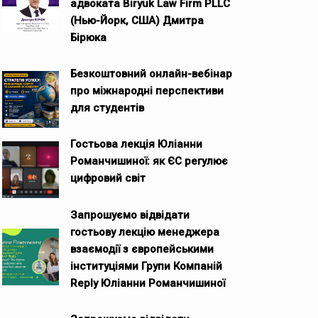
адвоката Biryuk Law Firm PLLC
(Нью-Йорк, США) Дмитра
Бірюка
Безкоштовний онлайн-вебінар
про міжнародні перспективи
для студентів
Гостьова лекція Юліанни
Романчишиної: як ЄС регулює
цифровий світ
Запрошуємо відвідати
гостьову лекцію менеджера
взаємодії з європейськими
інституціями Групи Компаній
Reply Юліанни Романчишиної