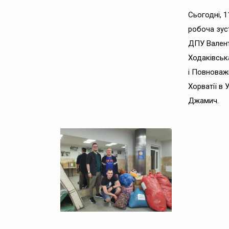
Сьогодні, 1
робоча зуст
ДПУ Валент
Ходаківськ
і Повноваж
Хорватії в У
Джамич.