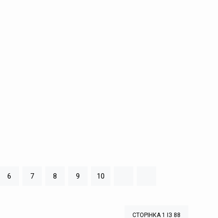
6
7
8
9
10
СТОРІНКА 1 ІЗ 88