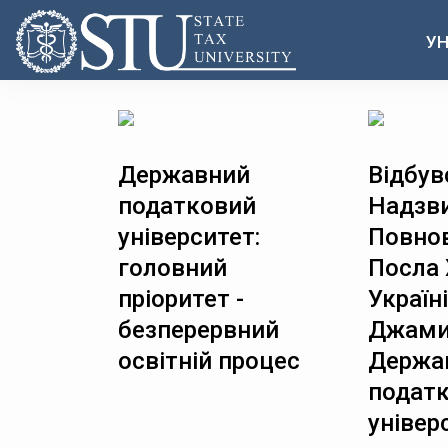
УН
Державний
Відбув
податковий
Надзви
університет:
Повно
головний
Посла 
пріоритет -
Україні
безперервний
Джами
освітній процес
Держа
подат
універ