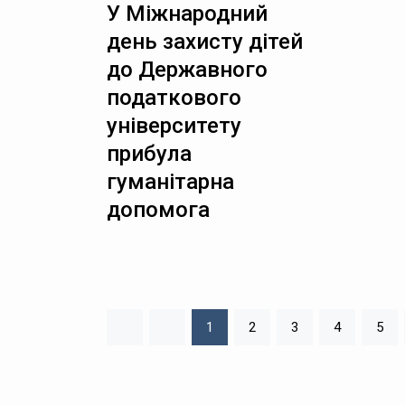
У Міжнародний
день захисту дітей
до Державного
податкового
університету
прибула
гуманітарна
допомога
1
2
3
4
5