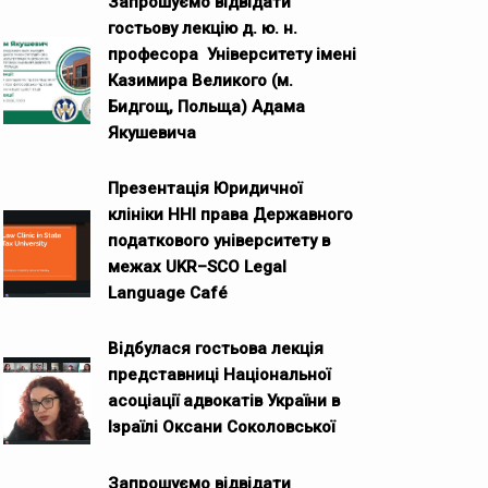
Запрошуємо відвідати
гостьову лекцію д. ю. н.
професора Університету імені
Казимира Великого (м.
Бидгощ, Польща) Адама
Якушевича
Презентація Юридичної
клініки ННІ права Державного
податкового університету в
межах UKR–SCO Legal
Language Café
Відбулася гостьова лекція
представниці Національної
асоціації адвокатів України в
Ізраїлі Оксани Соколовської
Запрошуємо відвідати