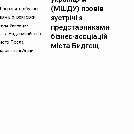
(МШДУ) провів
1 червня, відбулась
зустрічі з
річ в.о. ректорки
ина Унинець-
представниками
а та Надзвичайного
бізнес-асоціацій
ного Посла
міста Бидгощ
країні пані Аніци