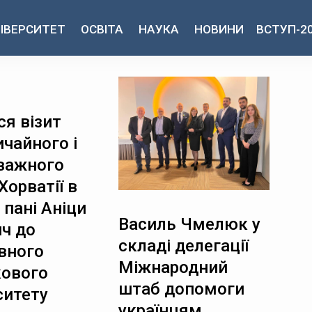
ІВЕРСИТЕТ
ОСВІТА
НАУКА
НОВИНИ
ВСТУП-2
ся візит
чайного і
важного
Хорватії в
 пані Аніци
Василь Чмелюк у
ч до
складі делегації
вного
Міжнародний
кового
штаб допомоги
ситету
українцям