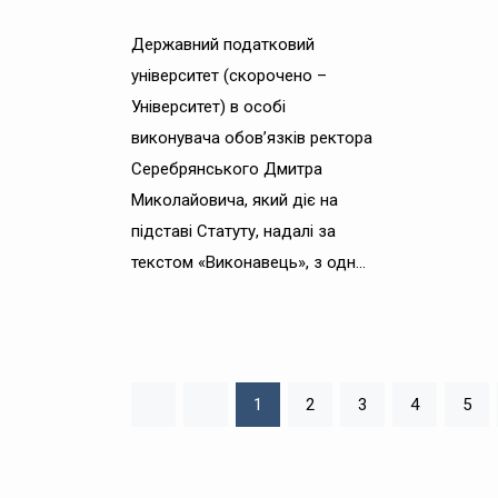
Державний податковий
університет (скорочено –
Університет) в особі
виконувача обов’язків ректора
Серебрянського Дмитра
Миколайовича, який діє на
підставі Статуту, надалі за
текстом «Виконавець», з одн...
1
2
3
4
5