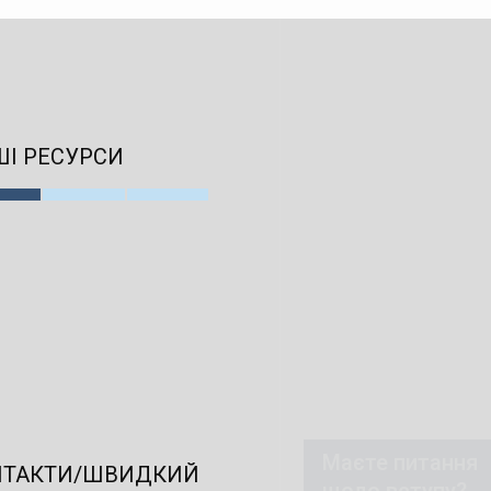
І РЕСУРСИ
Маєте питання
НТАКТИ/ШВИДКИЙ
щодо вступу?