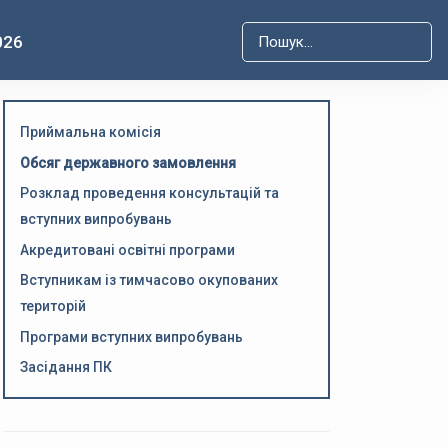
026
Type 2 or more characters for r
Приймальна комісія
Обсяг державного замовлення
Розклад проведення консультацій та
вступних випробувань
Акредитовані освітні програми
Вступникам із тимчасово окупованих
територій
Програми вступних випробувань
Засідання ПК