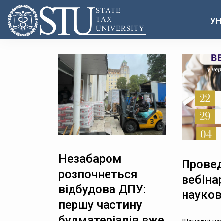
УН
Незабаром
Прове
розпочнеться
вебіна
відбудова ДПУ:
науков
першу частину
будматеріалів вже