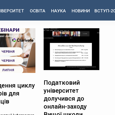
ІВЕРСИТЕТ
ОСВІТА
НАУКА
НОВИНИ
ВСТУП-2
Податковий
дення циклу
університет
рів для
долучився до
ців
онлайн-заходу
Вищої школи