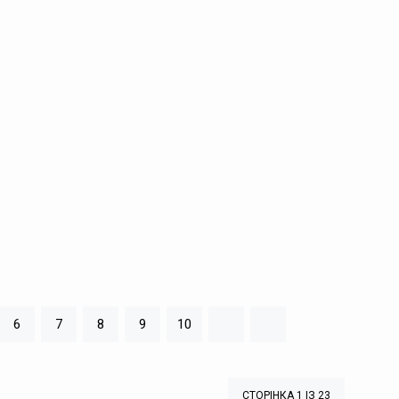
6
7
8
9
10
СТОРІНКА 1 ІЗ 23