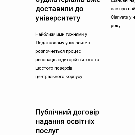
Шановні на
доставили до
вас про най
університету
Clarivate у 
року
Найближчими тижнями у
Податковому університеті
розпочнеться процес
реновації авдиторій п’ятого та
шостого поверхів
центрального корпусу.
Публічний договір
надання освітніх
послуг