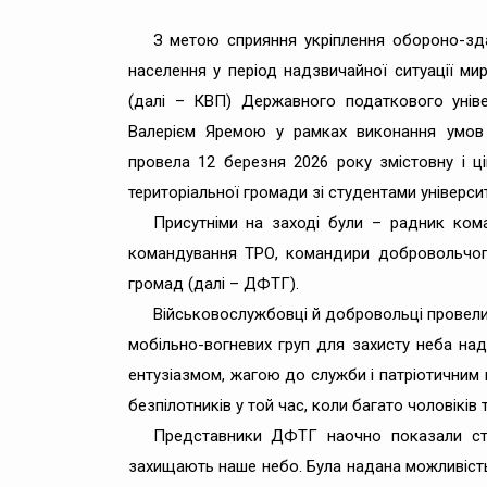
З метою сприяння укріплення обороно-здат
населення у період надзвичайної ситуації ми
(далі – КВП) Державного податкового уніве
Валерієм Яремою у рамках виконання умов 
провела 12 березня 2026 року змістовну і ц
територіальної громади зі студентами універси
Присутніми на заході були – радник ком
командування ТРО, командири добровольчого
громад (далі – ДФТГ).
Військовослужбовці й добровольці провели
мобільно-вогневих груп для захисту неба над
ентузіазмом, жагою до служби і патріотичним 
безпілотників у той час, коли багато чоловіків
Представники ДФТГ наочно показали ст
захищають наше небо. Була надана можливіст