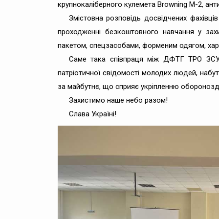
крупнокаліберного кулемета Browning M-2, ант
Змістовна розповідь досвідчених фахівців 
проходженні безкоштовного навчання у захи
пакетом, спецзасобами, форменим одягом, хар
Саме така співпраця між ДФТГ ТРО ЗСУ 
патріотичної свідомості молодих людей, набут
за майбутнє, що сприяє укріпленню оборонозда
Захистимо наше небо разом!
Слава Україні!