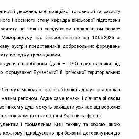
ності держави, мобілізаційної готовності та захисту
рного і воєнного стану кафедра військової підготовки
рситету на чолі із завідувачем полковником запасу
Меморандуму про співробітництво від 13.06.2025 р.
ікаву зустріч представників добровольчих формувань
тету, коледжу, громадянами.
андувача тероборони (далі – ТРО), представники від
 формування Бучанської й Ірпінської територіальних
 бесіду із молоддю про необхідність долучення до лав
 нашим регіоном. Адже саме юнаки і дівчата зі своїм
вогником у душі можуть захищати усіх нас від ворожих
 та жінок захищають кордони України на фронті.
удентам і громадянам КВП техніку та зброю, якою
ь кожному індивідуально при бажанні доторкнутися до