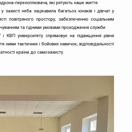
идрона-перехоплювача, які рятують наше життя.
у захисті неба зацікавила багатьох юнаків і дівчат у
сті повітряного простору, забезпеченню соціальним
чуванням та гідними умовами проходження служби.
і КВП університету спрямовує на підвищення рівня
тя ними тактичних і бойових навичок, відповідальності
тності країни до самозахисту.