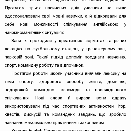
Протягом трьох насичених днів учасники не лише
вдосконалювали свої мовні навички, а й відкривали для
себе нові можливості спілкування англійською у
найрізноманітніших ситуаціях.
Заняття проходили у креативних форматах та різних
локаціях: на футбольному стадіоні, у тренажерному залі,
парковій зоні. Такий підхід допоміг поєднати навчання,
спорт, командну роботу та відпочинок.
Протягом роботи школи учасники вивчали лексику на
теми спорту, здорового способу життя, дозвілля,
подорожей, командної взаємодії та повсякденного
спілкування. Нові слова й вирази вони одразу
використовували під час спортивних активностей, ігор,
квестів, дискусій та командних завдань, що зробило
навчання максимально практичним і захопливим.
Summer English Camp подарував учасникам нові знання,