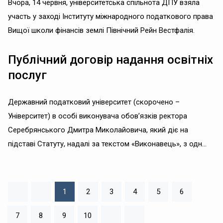
Вчора, 14 червня, університетська спільнота ДПУ взяла
участь у заході Інституту міжнародного податкового права
Вищої школи фінансів землі Північний Рейн Вестфалія.
Публічний договір надання освітніх
послуг
Державний податковий університет (скорочено –
Університет) в особі виконувача обов’язків ректора
Серебрянського Дмитра Миколайовича, який діє на
підставі Статуту, надалі за текстом «Виконавець», з одн...
1
2
3
4
5
6
7
8
9
10