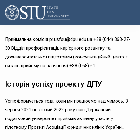
Приймальна комісія pr.usfsu@dpu.edu.ua +38 (044) 363-27-
30 Відділ профорієнтації, кар'єрного розвитку та
доуніверситетської підготовки (консультаційний центр з
питань прийому на навчання) +38 (068) 61...
Історія успіху проекту ДПУ
Успіх формується тоді, коли ми працюємо над чимось. З
червня 2021 по лютий 2022 року наш Державний
податковий університет приймав активну участь у
пілотному Проєкті Асоціації юридичних клінік України...