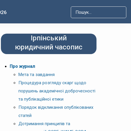
026
Type 2 or more characters for r
Ірпінський
юридичний часопис
Про журнал
Мета та завдання
Процедура розгляду скарг щодо
порушень академічної доброчесності
та публікаційної етики
Порядок відкликання опублікованих
статей
Дотримання принципів та