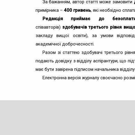
За бажанням, автор статті може замовити
примірника –
400 гривень
, які необхідно спла
Редакція приймає до безоплатно
співавторів)
здобувачів третього рівня вищ
закладу вищої освіти), за умови відпові
академічної доброчесності.
Разом зі статтею здобувачі третього рівн
подають довідку з відділу аспірантури, що п
має бути завірена підписом начальника відділу
Електронна версія журналу своєчасно розмі