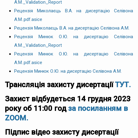
А.М._Validation_Report
Рецензія Миколаєць В.А. на дисертацію Селівона
А.М..pdf.asice
Рецензія Миколаєць В.А. на дисертацію Селівона А.М.
Рецензія Минюк О.Ю. на дисертацію Селівона
А.М._Validation_Report
Рецензія Минюк О.Ю. на дисертацію Селівона
А.М..pdf.asice
Рецензія Минюк О.Ю. на дисертацію Селівона А.М.
Трансляція захисту дисертації
ТУТ.
Захист відбудеться 14 грудня 2023
року об 11:00 год
за посиланням в
ZOOM.
Підпис відео захисту дисертації