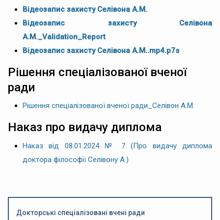
Відеозапис захисту Селівона А.М.
Відеозапис захисту Селівона
А.М._Validation_Report
Відеозапис захисту Селівона А.М..mp4.p7s
Рішення спеціалізованої вченої
ради
Рішення спеціалізованої вченої ради_Селівон А.М.
Наказ про видачу диплома
Наказ від 08.01.2024 № 7 (Про видачу диплома
доктора філософії Селівону А.)
Докторські спеціалізовані вчені ради