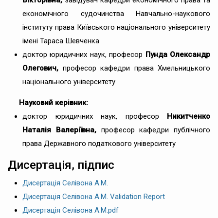
економічного судочинства Навчально-наукового
інституту права Київського національного університету
імені Тараса Шевченка
доктор юридичних наук, професор
Пунда Олександр
Олегович,
професор кафедри права Хмельницького
національного університету
Науковий керівник:
доктор юридичних наук, професор
Никитченко
Наталія Валеріївна
,
професор кафедри публічного
права Державного податкового університету
Дисертація, підпис
Дисертація Селівона А.М.
Дисертація Селівона А.М. Validation Report
Дисертація Селівона А.М.pdf