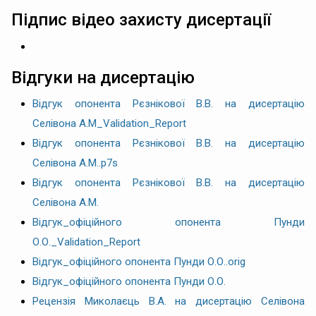
Підпис відео захисту дисертації
Відгуки на дисертацію
Відгук опонента Рєзнікової В.В. на дисертацію
Селівона А.М_Validation_Report
Відгук опонента Рєзнікової В.В. на дисертацію
Селівона А.М..p7s
Відгук опонента Рєзнікової В.В. на дисертацію
Селівона А.М.
Відгук_офіційного опонента Пунди
О.О._Validation_Report
Відгук_офіційного опонента Пунди О.О..orig
Відгук_офіційного опонента Пунди О.О.
Рецензія Миколаєць В.А. на дисертацію Селівона