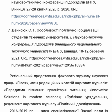
науково-технічної конференції підрозділів ВНТУ,
Вінниця, 27-28 квітня 2020 р. 2020. URL:
https://conferences.vntu.edu.ua/index.php/all-hum/all-
hum-2020/paper/view/9850
.
Денисюк С. Г. Особливості політичної соціалізації
студентів технічних університетів
. L Науково-технічна
конференція підрозділів Вінницького національного
технічного університету ВНТУ
, Вінниця. 10-12 березня
2021. URL: https://conferences.vntu.edu.ua/index.php/all-
hum/all-hum-2021/paper/view/12956/10884.
Регіональний представник фахового журналу наукових
праць «Гілея», член редакційних колегій наукових журналів:
«Парадигма пізнання: гуманітарні питання»; «Innovative
Solutions in modern science»; «Публічне урядування»,
рецензент наукового журналу «Політичні дослідження».
2016-2019 рр. – член спеціалізованої Вченої ради із