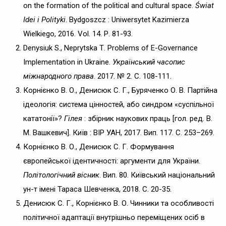
on the formation of the political and cultural space.
Świat
Idei i Polityki
. Bydgoszcz : Uniwersytet Kazimierza
Wielkiego, 2016. Vol. 14. Р. 81-93.
Denysiuk S., Neprytska Т. Problems of E-Governance
Implementation in Ukraine.
Український часопис
міжнародного права
. 2017. № 2. С. 108-111.
Корнієнко В. О., Денисюк С. Г., Буряченко О. В. Партійна
ідеологія: система цінностей, або синдром «суспільної
кататонії»?
Гілея
: збірник наукових праць [гол. ред. В.
М. Вашкевич]. Київ : ВІР УАН, 2017. Вип. 117. С. 253–269.
Корнієнко В. О., Денисюк С. Г. Формування
європейської ідентичності: аргументи для України.
Політологічний вісник
. Вип. 80. Київський національний
ун-т імені Тараса Шевченка, 2018. С. 20-35.
Денисюк С. Г., Корнієнко В. О. Чинники та особливості
політичної адаптації внутрішньо переміщених осіб в