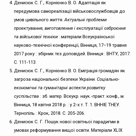
Денисюк С. Г., Корнієнко В. О. Адаптація як
передумова самореалізації військовослужбовців до
умов цивільного життя.
Актуальні проблеми
проектування, виготовлення і експлуатації озброєння
та військової техніки
: матеріали Всеукраїнської
науково-технічної конференції, Вінниця, 17–19 травня
2017 року : збірник тез доповідей. Вінниця : ВНТУ, 2017.
С. 111-113.
Денисюк С. Г., Корнієнко В. О. Еміграція громадян як
загроза національної безпеки України.
Соціально-
економічні та гуманітарні аспекти розвитку
суспільства
: зб. матер. Всеукр. наук.-практ. конф., м.
Вінниця, 18 квітня 2018 р. : у 2-х т. Т. 1. ВННІЕ ТНЕУ.
Тернопіль : Крок, 2018. С. 205-206.
Денисюк С. Г. Пошук нової освітньої парадигми в
умовах реформування вищої освіти. Матеріали XLIX