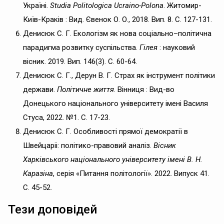
Україні.
Studia Politologica Ucraino-Polona
. Житомир-
Київ-Краків : Вид. Євенок О. О., 2018. Вип. 8. С. 127-131.
Денисюк С. Г. Екологізм як нова соціально–політична
парадигма розвитку суспільства.
Гілея
: науковий
вісник. 2019. Вип. 146(3). С. 60-64.
Денисюк С. Г., Дерун В. Г. Страх як інструмент політики
держави.
Політичне життя
. Вінниця : Вид-во
Донецького національного університету імені Василя
Стуса, 2022. №1. С. 17-23.
Денисюк С. Г. Особливості прямої демократії в
Швейцаріі: політико-правовий аналіз.
Вісник
Харківського національного університету імені В. Н.
Каразіна
, серія «Питання політології». 2022. Випуск 41.
С. 45-52.
Тези доповідей