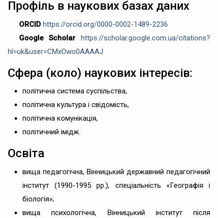
Профіль в наукових базах даних
ORCID
https://orcid.org/0000-0002-1489-2236
Google Scholar
https://scholar.google.com.ua/citations?
hl=uk&user=CMxOwo0AAAAJ
Сфера (коло) наукових інтересів:
політична система суспільства,
політична культура і свідомість,
політична комунікація,
політичний імідж.
Освіта
вища педагогічна, Вінницький державний педагогічний
інститут (1990-1995 рр.), спеціальність «Географія і
біологія»;
вища психологічна, Вінницький інститут після