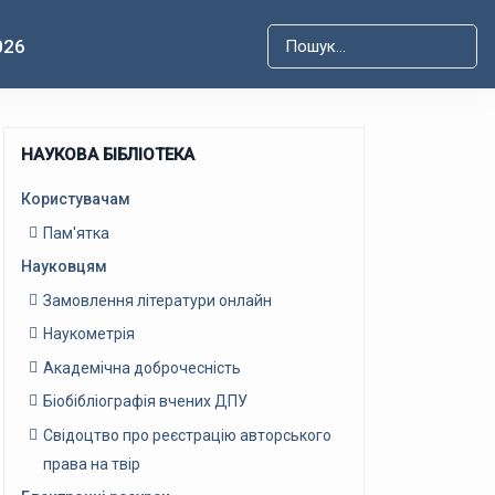
026
Type 2 or more characters for r
НАУКОВА БІБЛІОТЕКА
Користувачам
Пам'ятка
Науковцям
Замовлення літератури онлайн
Наукометрія
Академічна доброчесність
Біобібліографія вчених ДПУ
Свідоцтво про реєстрацію авторського
права на твір