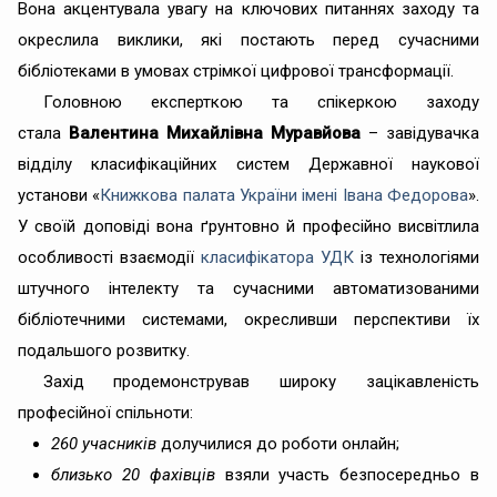
Вона акцентувала увагу на ключових питаннях заходу та
окреслила виклики, які постають перед сучасними
бібліотеками в умовах стрімкої цифрової трансформації.
Головною експерткою та спікеркою заходу
стала
Валентина Михайлівна Муравйова
– завідувачка
відділу класифікаційних систем Державної наукової
установи «
Книжкова палата України імені Івана Федорова
».
У своїй доповіді вона ґрунтовно й професійно висвітлила
особливості взаємодії
класифікатора УДК
із технологіями
штучного інтелекту та сучасними автоматизованими
бібліотечними системами, окресливши перспективи їх
подальшого розвитку.
Захід продемонстрував широку зацікавленість
професійної спільноти:
260 учасників
долучилися до роботи онлайн;
близько 20 фахівців
взяли участь безпосередньо в