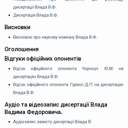
дисертації Влада В.Ф.
Дисертація Влада В.Ф.
Висновки
Висновок про наукову новизну Влада В.Ф.
Оголошення
Відгуки офіційних опонентів
Відгук офіційного опонента Чорноус Ю.М. на
дисертацію Влада В.Ф.
Відгук офіційного опонента Гуріної Д.П. на дисертацію
Влада В.Ф.
Аудіо та відеозапис дисертації Влада
Вадима Федоровича
.
Аудіозапис захисту дисертації Влада В.