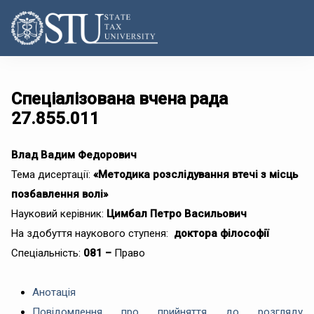
Спеціалізована вчена рада
27.855.011
Влад Вадим Федорович
Тема дисертації:
«
Методика розслідування втечі з місць
позбавлення волі
»
Науковий керівник:
Цимбал Петро Васильович
На здобуття наукового ступеня:
доктора філософії
Cпеціальність:
081 –
Право
Анотація
Повідомлення про прийняття до розгляду