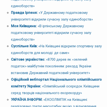
єдиноборств»
Правда Ірпеня:
«У Державному податковому
університеті відкрили сучасну залу єдиноборств»
Моя Київщина:
«В ірпінському Державному
податковому університеті відкрили сучасну залу
єдиноборств»
Суспільне Київ:
«На Київщині відкрили спортивну залу
єдиноборств для молоді: де саме»
Світове українство:
«8700 дерев як «зелений
податок» майбутнім поколінням: рекорд України
встановив Державний податковий університет»
Офіційний вебпортал Національного олімпійського
комітету України:
«Олімпійський осередок Київщини
серед творців національного екорекорду»
УКРАЇНА ІНФОРМ:
«ЕКООЛІМПІК на Київщині:
реалізовано третю масштабну акцію з відновлення