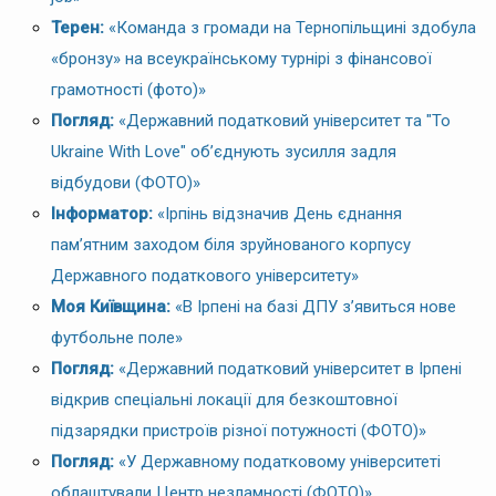
Терен:
«Команда з громади на Тернопільщині здобула
«бронзу» на всеукраїнському турнірі з фінансової
грамотності (фото)»
Погляд:
«Державний податковий університет та "To
Ukraine With Love" об’єднують зусилля задля
відбудови (ФОТО)»
Інформатор:
«Ірпінь відзначив День єднання
пам’ятним заходом біля зруйнованого корпусу
Державного податкового університету»
Моя Київщина:
«В Ірпені на базі ДПУ з’явиться нове
футбольне поле»
Погляд:
«Державний податковий університет в Ірпені
відкрив спеціальні локації для безкоштовної
підзарядки пристроїв різної потужності (ФОТО)»
Погляд:
«У Державному податковому університеті
облаштували Центр незламності (ФОТО)»