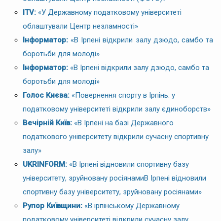
ITV:
«У Державному податковому університеті
облаштували Центр незламності»
Інформатор:
«В Ірпені відкрили залу дзюдо, самбо та
боротьби для молоді»
Інформатор:
«В Ірпені відкрили залу дзюдо, самбо та
боротьби для молоді»
Голос Києва:
«Повернення спорту в Ірпінь: у
податковому університеті відкрили залу єдиноборств»
Вечірній Київ:
«В Ірпені на базі Державного
податкового університету відкрили сучасну спортивну
залу»
UKRINFORM:
«В Ірпені відновили спортивну базу
університету, зруйновану росіянамиВ Ірпені відновили
спортивну базу університету, зруйновану росіянами»
Рупор Київщини:
«В ірпінському Державному
податковому університеті відкрили сучасну залу