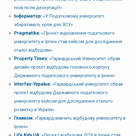
лісів після деокупації!»
Інформатор:
«У Податковому університеті
збиратимуть кров для ЗСУ»
Pragmatika:
«Проєкт відновлення податкового
університету в Ірпені став кейсом для дослідження
сталої відбудови»
Property Times:
«Гарвардський Університет обрав
дизайн-проєкт відбудови головного корпусу
Державного податкового університету в Ірпені»
Interfax-Україна:
«Гарвардський університет обрав
проєкт відбудови Державного податкового
університету кейсом для дослідження сталого
розвитку в Україні»
Главком:
«Гарвард вивчить відбудову університету в
Ірпені»
Life Kyiv UA:
«Проєкт відбудови ДПУ в Ірпені став