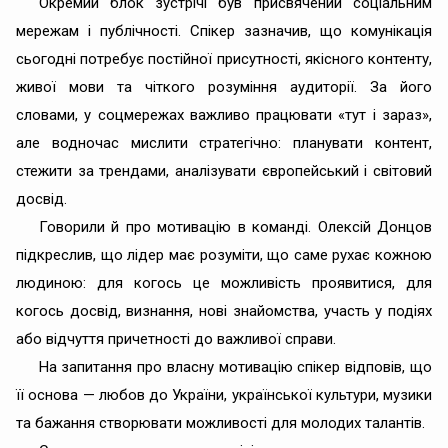
Окремий блок зустрічі був присвячений соціальним
мережам і публічності. Спікер зазначив, що комунікація
сьогодні потребує постійної присутності, якісного контенту,
живої мови та чіткого розуміння аудиторії. За його
словами, у соцмережах важливо працювати «тут і зараз»,
але водночас мислити стратегічно: планувати контент,
стежити за трендами, аналізувати європейський і світовий
досвід.
Говорили й про мотивацію в команді. Олексій Донцов
підкреслив, що лідер має розуміти, що саме рухає кожною
людиною: для когось це можливість проявитися, для
когось досвід, визнання, нові знайомства, участь у подіях
або відчуття причетності до важливої справи.
На запитання про власну мотивацію спікер відповів, що
її основа — любов до України, української культури, музики
та бажання створювати можливості для молодих талантів.