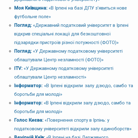
Моя Київщина:
«В Ірпені на базі ДПУ з’явиться нове
футбольне поле»
Погляд:
«Державний податковий університет в Ірпені
відкрив спеціальні локації для безкоштовної
підзарядки пристроїв різної потужності (ФОТО)»
Погляд:
«У Державному податковому університеті
облаштували Центр незламності (ФОТО)»
ITV:
«У Державному податковому університеті
облаштували Центр незламності»
Інформатор:
«В Ірпені відкрили залу дзюдо, самбо та
боротьби для молоді»
Інформатор:
«В Ірпені відкрили залу дзюдо, самбо та
боротьби для молоді»
Голос Києва:
«Повернення спорту в Ірпінь: у
податковому університеті відкрили залу єдиноборств»
Вечірній Київ:
«В Ірпені на базі Державного