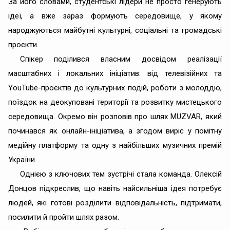
За його словами, студентські лідери не просто генерують
ідеї, а вже зараз формують середовище, у якому
народжуються майбутні культурні, соціальні та громадські
проєкти.
Спікер поділився власним досвідом реалізації
масштабних і локальних ініціатив: від телевізійних та
YouTube-проєктів до культурних подій, роботи з молоддю,
поїздок на деокуповані території та розвитку мистецького
середовища. Окремо він розповів про шлях MUZVAR, який
починався як онлайн-ініціатива, а згодом виріс у помітну
медійну платформу та одну з найбільших музичних премій
України.
Однією з ключових тем зустрічі стала команда. Олексій
Донцов підкреслив, що навіть найсильніша ідея потребує
людей, які готові розділити відповідальність, підтримати,
посилити й пройти шлях разом.