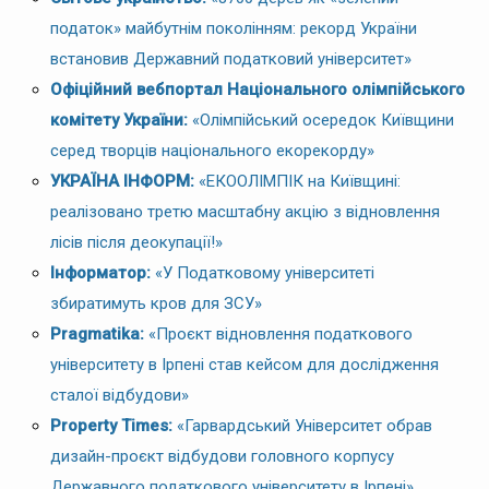
податок» майбутнім поколінням: рекорд України
встановив Державний податковий університет»
Офіційний вебпортал Національного олімпійського
комітету України:
«Олімпійський осередок Київщини
серед творців національного екорекорду»
УКРАЇНА ІНФОРМ:
«ЕКООЛІМПІК на Київщині:
реалізовано третю масштабну акцію з відновлення
лісів після деокупації!»
Інформатор:
«У Податковому університеті
збиратимуть кров для ЗСУ»
Pragmatika:
«Проєкт відновлення податкового
університету в Ірпені став кейсом для дослідження
сталої відбудови»
Property Times:
«Гарвардський Університет обрав
дизайн-проєкт відбудови головного корпусу
Державного податкового університету в Ірпені»