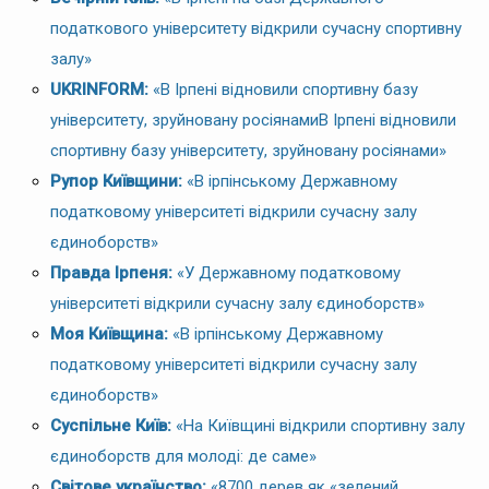
податкового університету відкрили сучасну спортивну
залу»
UKRINFORM:
«В Ірпені відновили спортивну базу
університету, зруйновану росіянамиВ Ірпені відновили
спортивну базу університету, зруйновану росіянами»
Рупор Київщини:
«В ірпінському Державному
податковому університеті відкрили сучасну залу
єдиноборств»
Правда Ірпеня:
«У Державному податковому
університеті відкрили сучасну залу єдиноборств»
Моя Київщина:
«В ірпінському Державному
податковому університеті відкрили сучасну залу
єдиноборств»
Суспільне Київ:
«На Київщині відкрили спортивну залу
єдиноборств для молоді: де саме»
Світове українство:
«8700 дерев як «зелений