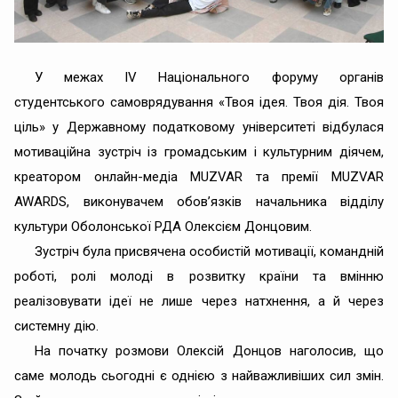
У межах IV Національного форуму органів
студентського самоврядування «Твоя ідея. Твоя дія. Твоя
ціль» у Державному податковому університеті відбулася
мотиваційна зустріч із громадським і культурним діячем,
креатором онлайн-медіа MUZVAR та премії MUZVAR
AWARDS, виконувачем обов’язків начальника відділу
культури Оболонської РДА Олексієм Донцовим.
Зустріч була присвячена особистій мотивації, командній
роботі, ролі молоді в розвитку країни та вмінню
реалізовувати ідеї не лише через натхнення, а й через
системну дію.
На початку розмови Олексій Донцов наголосив, що
саме молодь сьогодні є однією з найважливіших сил змін.