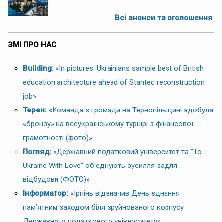
Всі анонси та оголошення
ЗМІ ПРО НАС
Building:
«In pictures: Ukrainians sample best of British
education architecture ahead of Stantec reconstruction
job»
Терен:
«Команда з громади на Тернопільщині здобула
«бронзу» на всеукраїнському турнірі з фінансової
грамотності (фото)»
Погляд:
«Державний податковий університет та "To
Ukraine With Love" об’єднують зусилля задля
відбудови (ФОТО)»
Інформатор:
«Ірпінь відзначив День єднання
пам’ятним заходом біля зруйнованого корпусу
Державного податкового університету»