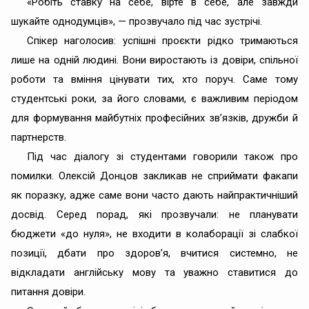
«Робіть ставку на себе, вірте в себе, але завжди
шукайте однодумців», — прозвучало під час зустрічі.
Спікер наголосив: успішні проєкти рідко тримаються
лише на одній людині. Вони виростають із довіри, спільної
роботи та вміння цінувати тих, хто поруч. Саме тому
студентські роки, за його словами, є важливим періодом
для формування майбутніх професійних зв’язків, дружби й
партнерств.
Під час діалогу зі студентами говорили також про
помилки. Олексій Донцов закликав не сприймати факапи
як поразку, адже саме вони часто дають найпрактичніший
досвід. Серед порад, які прозвучали: не планувати
бюджети «до нуля», не входити в колаборації зі слабкої
позиції, дбати про здоров’я, вчитися системно, не
відкладати англійську мову та уважно ставитися до
питання довіри.