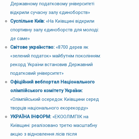
Державному податковому університеті
відкрили сучасну залу єдиноборств»
Суспільне Київ:
«На Київщині відкрили
спортивну залу єдиноборств для молоді:
де саме»
Світове українство:
«8700 дерев як
«зелений податок» майбутнім поколінням:
рекорд України встановив Державний
податковий університет»
Офіційний вебпортал Національного
олімпійського комітету України:
«Олімпійський осередок Київщини серед
творців національного екорекорду»
УКРАЇНА ІНФОРМ:
«ЕКООЛІМПІК на
Київщині: реалізовано третю масштабну
акцію з відновлення лісів після