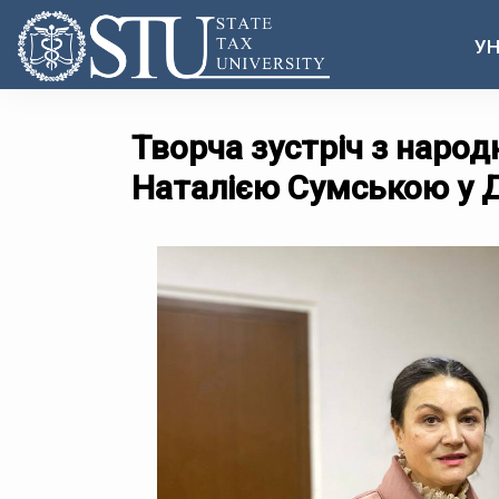
УН
Творча зустріч з наро
Наталією Сумською у 