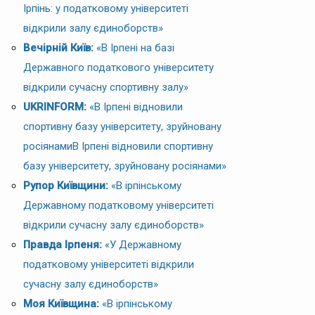
Ірпінь: у податковому університеті
відкрили залу єдиноборств»
Вечірній Київ:
«В Ірпені на базі
Державного податкового університету
відкрили сучасну спортивну залу»
UKRINFORM:
«В Ірпені відновили
спортивну базу університету, зруйновану
росіянамиВ Ірпені відновили спортивну
базу університету, зруйновану росіянами»
Рупор Київщини:
«В ірпінському
Державному податковому університеті
відкрили сучасну залу єдиноборств»
Правда Ірпеня:
«У Державному
податковому університеті відкрили
сучасну залу єдиноборств»
Моя Київщина:
«В ірпінському