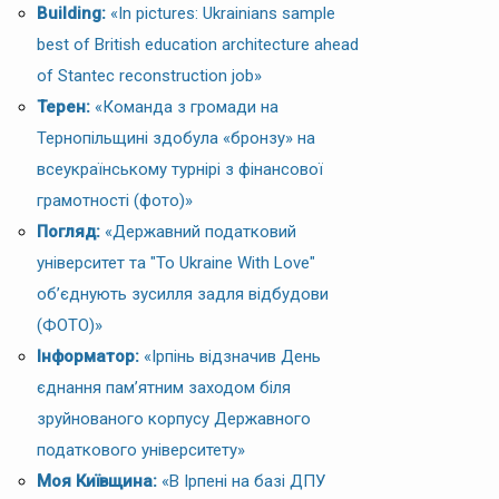
Building:
«In pictures: Ukrainians sample
best of British education architecture ahead
of Stantec reconstruction job»
Терен:
«Команда з громади на
Тернопільщині здобула «бронзу» на
всеукраїнському турнірі з фінансової
грамотності (фото)»
Погляд:
«Державний податковий
університет та "To Ukraine With Love"
об’єднують зусилля задля відбудови
(ФОТО)»
Інформатор:
«Ірпінь відзначив День
єднання пам’ятним заходом біля
зруйнованого корпусу Державного
податкового університету»
Моя Київщина:
«В Ірпені на базі ДПУ