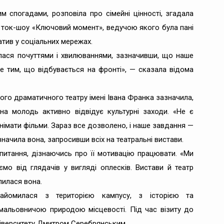
м спогадами, розповіла про сімейні цінності, згадала
ме ток-шоу «Ключовий момент», ведучою якого була пані
гатив у соціальних мережах.
лилася почуттями і хвилюваннями, зазначивши, що наше
 тим, що відбувається на фронті», — сказала відома
го драматичного театру імені Івана Франка зазначила,
а молодь активно відвідує культурні заходи. «Не є
імати фільми. Зараз все дозволено, і наше завдання —
начила вона, запросивши всіх на театральні вистави.
питання, дізнаючись про її мотивацію працювати. «Ми
мо від глядачів у вигляді оплесків. Вистави й театр
лилася вона.
айомилася з територією кампусу, з історією та
мальовничою природою місцевості. Під час візиту до
ніверситету Дмитром Серебрянським.