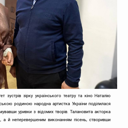
т зустрів зірку українського театру та кіно Наталію
тетською родиною народна артистка України поділилася
мувавши уривки з відомих творів. Талановита акторка
ю, а й неперевершеним виконанням пісень, створивши