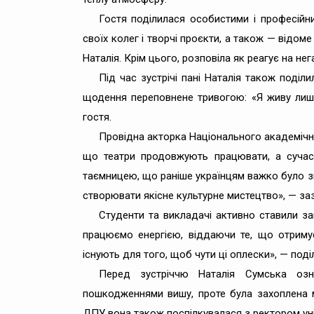
Гостя поділилася особистими і професійни
своїх колег і творчі проєкти, а також — відо
Наталія. Крім цього, розповіла як реагує на не
Під час зустрічі пані Наталія також поді
щодення переповнене тривогою: «Я живу лише
гостя.
Провідна акторка Національного академічно
що театри продовжують працювати, а сучасн
таємницею, що раніше українцям важко було зн
створювати якісне культурне мистецтво», — заз
Студенти та викладачі активно ставили за
працюємо енергією, віддаючи те, що отримує
існують для того, щоб чути ці оплески», — поді
Перед зустріччю Наталія Сумська озн
пошкодженнями вишу, проте була захоплена 
ДПУ вона також поспілкувалася з ректором у