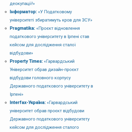
деокупації!»
Інформатор:
«У Податковому
університеті збиратимуть кров для ЗСУ»
Pragmatika:
«Проєкт відновлення
податкового університету в Ірпені став
кейсом для дослідження сталої
відбудови»
Property Times:
«Гарвардський
Університет обрав дизайн-проєкт
відбудови головного корпусу
Державного податкового університету в
Ірпені»
Interfax-Україна:
«Гарвардський
університет обрав проєкт відбудови
Державного податкового університету
кейсом для дослідження сталого