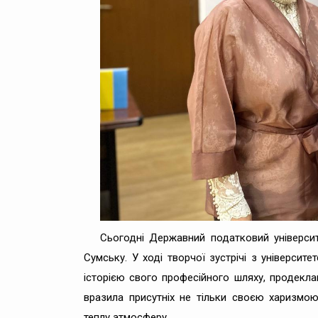
Сьогодні Державний податковий університе
Сумську. У ході творчої зустрічі з універси
історією свого професійного шляху, продекла
вразила присутніх не тільки своєю харизмо
теплу атмосферу.