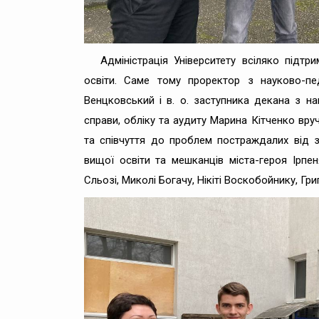
Адміністрація Університету всіляко підтр
освіти. Саме тому проректор з науково-пе
Венцковський і в. о. заступника декана з на
справи, обліку та аудиту Марина Кітченко вру
та співчуття до проблем постраждалих від зб
вищої освіти та мешканців міста-героя Ірпе
Сльозі, Миколі Богачу, Нікіті Воскобойнику, Гр