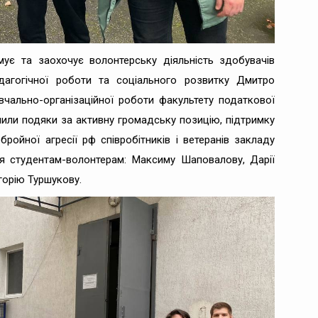
имує та заохочує волонтерську діяльність здобувачів
дагогічної роботи та соціального розвитку Дмитро
вчально-організаційної роботи факультету податкової
чили подяки за активну громадську позицію, підтримку
ройної агресії рф співробітників і ветеранів закладу
ня студентам-волонтерам: Максиму Шаповалову, Дарії
игорію Туршукову.