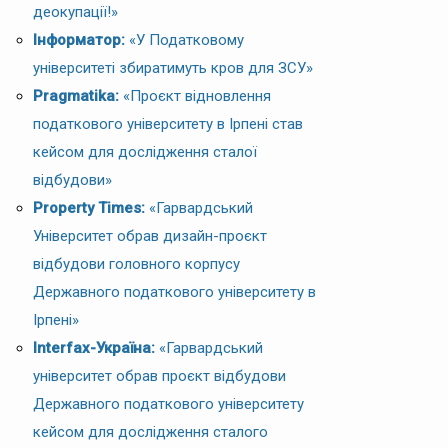
деокупації!»
Інформатор:
«У Податковому
університеті збиратимуть кров для ЗСУ»
Pragmatika:
«Проєкт відновлення
податкового університету в Ірпені став
кейсом для дослідження сталої
відбудови»
Property Times:
«Гарвардський
Університет обрав дизайн-проєкт
відбудови головного корпусу
Державного податкового університету в
Ірпені»
Interfax-Україна:
«Гарвардський
університет обрав проєкт відбудови
Державного податкового університету
кейсом для дослідження сталого