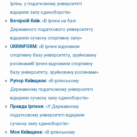
Ірпінь: у податковому університеті
відкрили залу єдиноборств»
Вечірній Київ:
«В Ірпені на базі
Державного податкового університету
відкрили сучасну спортивну залу»
UKRINFORM:
«В Ірпені відновили
спортивну базу університету, зруйновану
росіянамиВ Ірпені відновили спортивну
базу університету, зруйновану росіянами»
Рупор Київщини:
«В ірпінському
Державному податковому університеті
відкрили сучасну залу єдиноборств»
Правда Ірпеня:
«У Державному
податковому університеті відкрили
сучасну залу єдиноборств»
Моя Київщина:
«В ірпінському