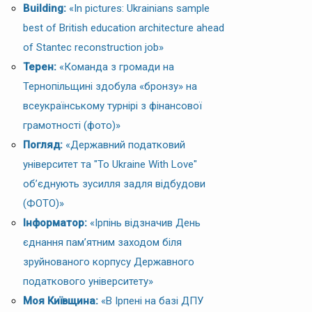
Building:
«In pictures: Ukrainians sample
best of British education architecture ahead
of Stantec reconstruction job»
Терен:
«Команда з громади на
Тернопільщині здобула «бронзу» на
всеукраїнському турнірі з фінансової
грамотності (фото)»
Погляд:
«Державний податковий
університет та "To Ukraine With Love"
об’єднують зусилля задля відбудови
(ФОТО)»
Інформатор:
«Ірпінь відзначив День
єднання пам’ятним заходом біля
зруйнованого корпусу Державного
податкового університету»
Моя Київщина:
«В Ірпені на базі ДПУ