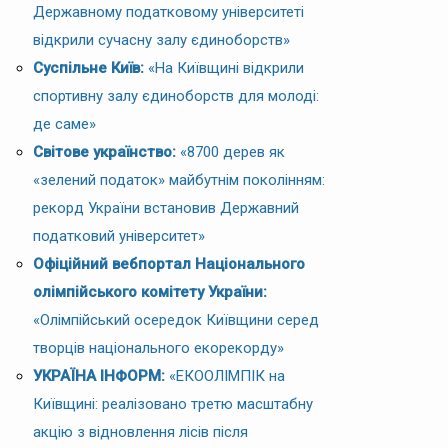
Державному податковому університеті
відкрили сучасну залу єдиноборств»
Суспільне Київ:
«На Київщині відкрили
спортивну залу єдиноборств для молоді:
де саме»
Світове українство:
«8700 дерев як
«зелений податок» майбутнім поколінням:
рекорд України встановив Державний
податковий університет»
Офіційний вебпортал Національного
олімпійського комітету України:
«Олімпійський осередок Київщини серед
творців національного екорекорду»
УКРАЇНА ІНФОРМ:
«ЕКООЛІМПІК на
Київщині: реалізовано третю масштабну
акцію з відновлення лісів після