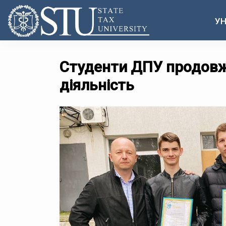
УН
Студенти ДПУ продов
діяльність