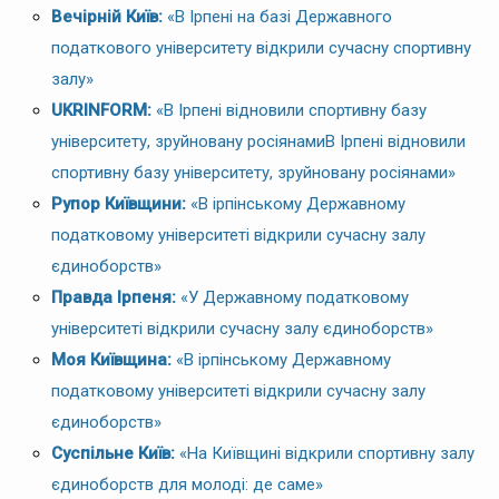
Вечірній Київ:
«В Ірпені на базі Державного
податкового університету відкрили сучасну спортивну
залу»
UKRINFORM:
«В Ірпені відновили спортивну базу
університету, зруйновану росіянамиВ Ірпені відновили
спортивну базу університету, зруйновану росіянами»
Рупор Київщини:
«В ірпінському Державному
податковому університеті відкрили сучасну залу
єдиноборств»
Правда Ірпеня:
«У Державному податковому
університеті відкрили сучасну залу єдиноборств»
Моя Київщина:
«В ірпінському Державному
податковому університеті відкрили сучасну залу
єдиноборств»
Суспільне Київ:
«На Київщині відкрили спортивну залу
єдиноборств для молоді: де саме»