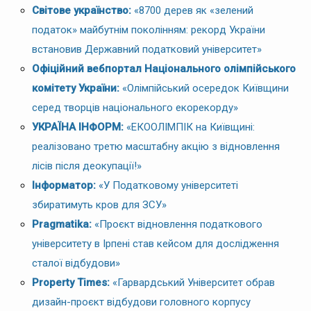
Світове українство:
«8700 дерев як «зелений
податок» майбутнім поколінням: рекорд України
встановив Державний податковий університет»
Офіційний вебпортал Національного олімпійського
комітету України:
«Олімпійський осередок Київщини
серед творців національного екорекорду»
УКРАЇНА ІНФОРМ:
«ЕКООЛІМПІК на Київщині:
реалізовано третю масштабну акцію з відновлення
лісів після деокупації!»
Інформатор:
«У Податковому університеті
збиратимуть кров для ЗСУ»
Pragmatika:
«Проєкт відновлення податкового
університету в Ірпені став кейсом для дослідження
сталої відбудови»
Property Times:
«Гарвардський Університет обрав
дизайн-проєкт відбудови головного корпусу