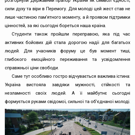
розгорнули Державний прапор України як символ єдності,
сили духу та віри в Перемогу. Для молоді цей жест став не
лише частиною пам’ятного моменту, а й проявом підтримки
цінностей, за які сьогодні бореться наша країна.
Студенти також пройшли переправою, яка під час
активних бойових дій стала дорогою надії для багатьох
людей. Для учасників форуму це був момент тиші,
глибокого емоційного переживання та усвідомлення
справжньої ціни свободи.
Саме тут особливо гостро відчувається важлива істина:
Україна вистояла завдяки мужності, стійкості та
незламності своїх людей. А її майбутнє сьогодні
формується руками свідомої, сильної та об’єднаної молоді.