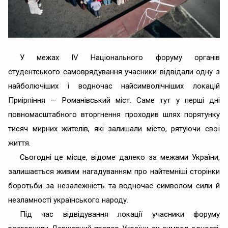
У межах ІV Національного форуму органів
студентського самоврядування учасники відвідали одну з
найболючіших і водночас найсимволічніших локацій
Приірпіння — Романівський міст. Саме тут у перші дні
повномасштабного вторгнення проходив шлях порятунку
тисяч мирних жителів, які залишали місто, рятуючи свої
життя.
Сьогодні це місце, відоме далеко за межами України,
залишається живим нагадуванням про найтемніші сторінки
боротьби за незалежність та водночас символом сили й
незламності українського народу.
Під час відвідування локації учасники форуму