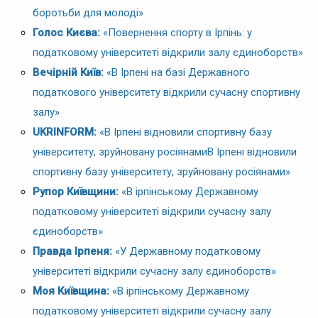
боротьби для молоді»
Голос Києва:
«Повернення спорту в Ірпінь: у
податковому університеті відкрили залу єдиноборств»
Вечірній Київ:
«В Ірпені на базі Державного
податкового університету відкрили сучасну спортивну
залу»
UKRINFORM:
«В Ірпені відновили спортивну базу
університету, зруйновану росіянамиВ Ірпені відновили
спортивну базу університету, зруйновану росіянами»
Рупор Київщини:
«В ірпінському Державному
податковому університеті відкрили сучасну залу
єдиноборств»
Правда Ірпеня:
«У Державному податковому
університеті відкрили сучасну залу єдиноборств»
Моя Київщина:
«В ірпінському Державному
податковому університеті відкрили сучасну залу