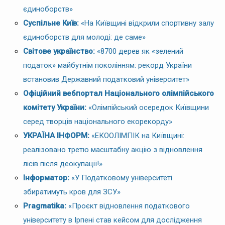
єдиноборств»
Суспільне Київ:
«На Київщині відкрили спортивну залу
єдиноборств для молоді: де саме»
Світове українство:
«8700 дерев як «зелений
податок» майбутнім поколінням: рекорд України
встановив Державний податковий університет»
Офіційний вебпортал Національного олімпійського
комітету України:
«Олімпійський осередок Київщини
серед творців національного екорекорду»
УКРАЇНА ІНФОРМ:
«ЕКООЛІМПІК на Київщині:
реалізовано третю масштабну акцію з відновлення
лісів після деокупації!»
Інформатор:
«У Податковому університеті
збиратимуть кров для ЗСУ»
Pragmatika:
«Проєкт відновлення податкового
університету в Ірпені став кейсом для дослідження