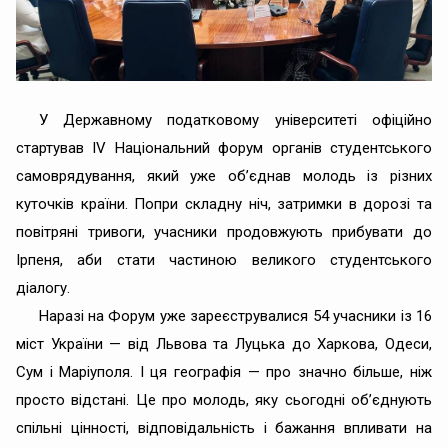
У Державному податковому університеті офіційно
стартував IV Національний форум органів студентського
самоврядування, який уже об’єднав молодь із різних
куточків країни. Попри складну ніч, затримки в дорозі та
повітряні тривоги, учасники продовжують прибувати до
Ірпеня, аби стати частиною великого студентського
діалогу.
Наразі на Форум уже зареєструвалися 54 учасники із 16
міст України — від Львова та Луцька до Харкова, Одеси,
Сум і Маріуполя. І ця географія — про значно більше, ніж
просто відстані. Це про молодь, яку сьогодні об’єднують
спільні цінності, відповідальність і бажання впливати на