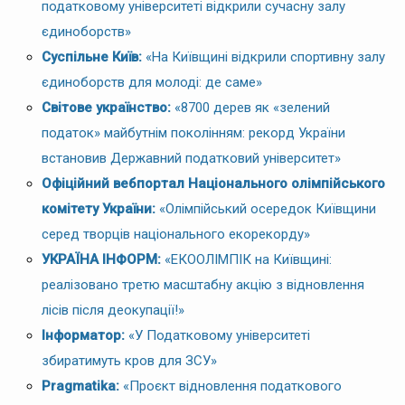
податковому університеті відкрили сучасну залу
єдиноборств»
Суспільне Київ:
«На Київщині відкрили спортивну залу
єдиноборств для молоді: де саме»
Світове українство:
«8700 дерев як «зелений
податок» майбутнім поколінням: рекорд України
встановив Державний податковий університет»
Офіційний вебпортал Національного олімпійського
комітету України:
«Олімпійський осередок Київщини
серед творців національного екорекорду»
УКРАЇНА ІНФОРМ:
«ЕКООЛІМПІК на Київщині:
реалізовано третю масштабну акцію з відновлення
лісів після деокупації!»
Інформатор:
«У Податковому університеті
збиратимуть кров для ЗСУ»
Pragmatika:
«Проєкт відновлення податкового