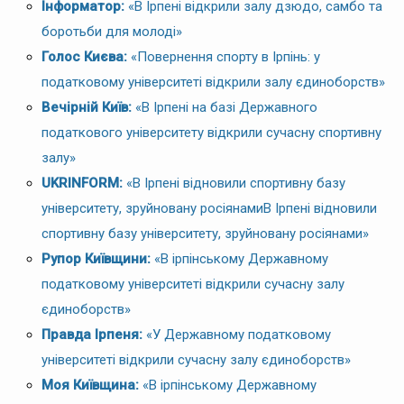
Інформатор:
«В Ірпені відкрили залу дзюдо, самбо та
боротьби для молоді»
Голос Києва:
«Повернення спорту в Ірпінь: у
податковому університеті відкрили залу єдиноборств»
Вечірній Київ:
«В Ірпені на базі Державного
податкового університету відкрили сучасну спортивну
залу»
UKRINFORM:
«В Ірпені відновили спортивну базу
університету, зруйновану росіянамиВ Ірпені відновили
спортивну базу університету, зруйновану росіянами»
Рупор Київщини:
«В ірпінському Державному
податковому університеті відкрили сучасну залу
єдиноборств»
Правда Ірпеня:
«У Державному податковому
університеті відкрили сучасну залу єдиноборств»
Моя Київщина:
«В ірпінському Державному