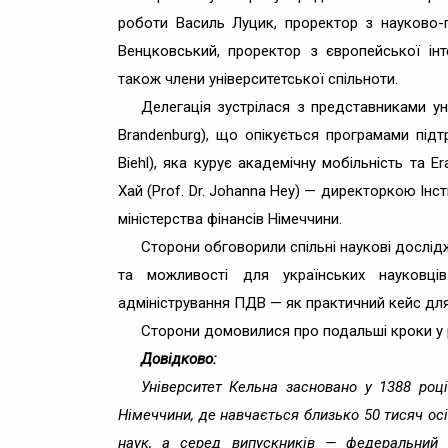
роботи Василь Луцик, проректор з науково-
Венцковський, проректор з європейської інт
також члени університетської спільноти.
Делегація зустрілася з представниками ун
Brandenburg), що опікується програмами підтри
Biehl), яка курує академічну мобільність т
Хай (Prof. Dr. Johanna Hey) — директоркою Ін
міністерства фінансів Німеччини.
Сторони обговорили спільні наукові дослідж
та можливості для українських науковців
адміністрування ПДВ — як практичний кейс дл
Сторони домовилися про подальші кроки у р
Довідково:
Університет Кельна засновано у 1388 році
Німеччини, де навчається близько 50 тисяч ос
наук, а серед випускників — федеральний 