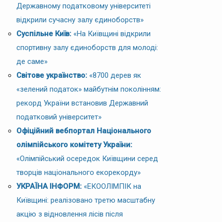
Державному податковому університеті
відкрили сучасну залу єдиноборств»
Суспільне Київ:
«На Київщині відкрили
спортивну залу єдиноборств для молоді:
де саме»
Світове українство:
«8700 дерев як
«зелений податок» майбутнім поколінням:
рекорд України встановив Державний
податковий університет»
Офіційний вебпортал Національного
олімпійського комітету України:
«Олімпійський осередок Київщини серед
творців національного екорекорду»
УКРАЇНА ІНФОРМ:
«ЕКООЛІМПІК на
Київщині: реалізовано третю масштабну
акцію з відновлення лісів після