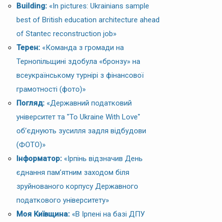
Building:
«In pictures: Ukrainians sample
best of British education architecture ahead
of Stantec reconstruction job»
Терен:
«Команда з громади на
Тернопільщині здобула «бронзу» на
всеукраїнському турнірі з фінансової
грамотності (фото)»
Погляд:
«Державний податковий
університет та "To Ukraine With Love"
об’єднують зусилля задля відбудови
(ФОТО)»
Інформатор:
«Ірпінь відзначив День
єднання пам’ятним заходом біля
зруйнованого корпусу Державного
податкового університету»
Моя Київщина:
«В Ірпені на базі ДПУ