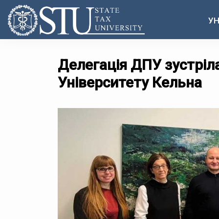
УН
Делегація ДПУ зустріл
Університету Кельна