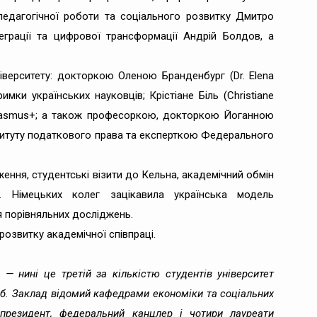
педагогічної роботи та соціального розвитку Дмитро
еграції та цифрової трансформації Андрій Болдов, а
іверситету: докторкою Оленою Бранденбург (Dr. Elena
мки українських науковців; Крістіане Біль (Christiane
а Erasmus+; а також професоркою, докторкою Йоганною
ституту податкового права та експерткою Федерального
ення, студентські візити до Кельна, академічний обмін
. Німецьких колег зацікавила українська модель
я порівняльних досліджень.
озвитку академічної співпраці.
 — нині це третій за кількістю студентів університет
іб. Заклад відомий кафедрами економіки та соціальних
президент, федеральний канцлер і чотири лауреати