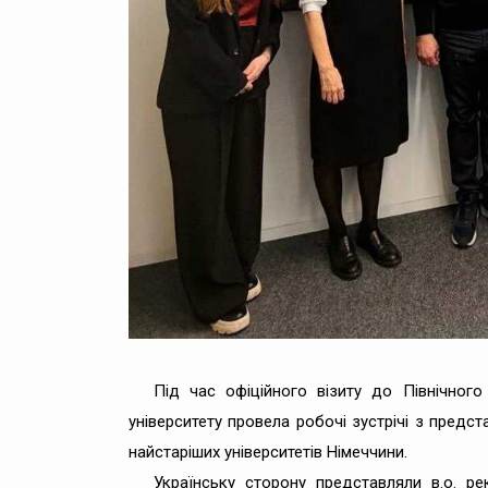
Під час офіційного візиту до Північног
університету провела робочі зустрічі з предс
найстаріших університетів Німеччини.
Українську сторону представляли в.о. р