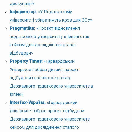
деокупації!»
Інформатор:
«У Податковому
університеті збиратимуть кров для ЗСУ»
Pragmatika:
«Проєкт відновлення
податкового університету в Ірпені став
кейсом для дослідження сталої
відбудови»
Property Times:
«Гарвардський
Університет обрав дизайн-проєкт
відбудови головного корпусу
Державного податкового університету в
Ірпені»
Interfax-Україна:
«Гарвардський
університет обрав проєкт відбудови
Державного податкового університету
кейсом для дослідження сталого