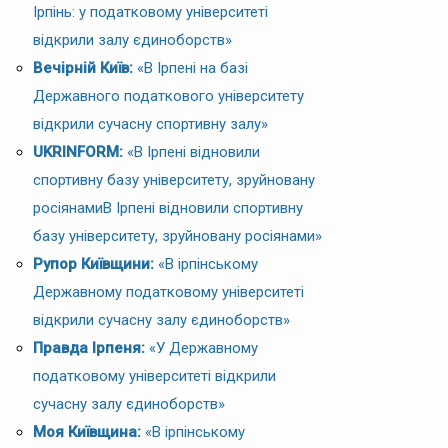
Ірпінь: у податковому університеті
відкрили залу єдиноборств»
Вечірній Київ:
«В Ірпені на базі
Державного податкового університету
відкрили сучасну спортивну залу»
UKRINFORM:
«В Ірпені відновили
спортивну базу університету, зруйновану
росіянамиВ Ірпені відновили спортивну
базу університету, зруйновану росіянами»
Рупор Київщини:
«В ірпінському
Державному податковому університеті
відкрили сучасну залу єдиноборств»
Правда Ірпеня:
«У Державному
податковому університеті відкрили
сучасну залу єдиноборств»
Моя Київщина:
«В ірпінському