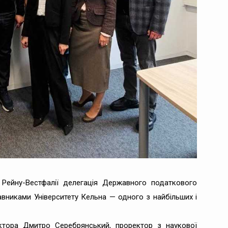
о Рейну-Вестфалії делегація Державного податкового
тавниками Університету Кельна — одного з найбільших і
ектора Дмитро Серебрянський, проректор з наукової