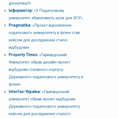
деокупації!»
Інформатор:
«У Податковому
університеті збиратимуть кров для ЗСУ»
Pragmatika:
«Проєкт відновлення
податкового університету в Ірпені став
кейсом для дослідження сталої
відбудови»
Property Times:
«Гарвардський
Університет обрав дизайн-проєкт
відбудови головного корпусу
Державного податкового університету в
Ірпені»
Interfax-Україна:
«Гарвардський
університет обрав проєкт відбудови
Державного податкового університету
кейсом для дослідження сталого