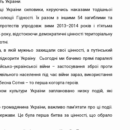
ь України.
ці України силовики, керуючись наказами тодішньої
волюції Гідності. Їх разом з іншими 54 загиблими та
протестів упродовж зими 2013–2014 років і п’ятьма
4 року, відстоюючи демократичні цінності територіальну
отні.
 в якій мужньо захищали свої цінності, а путінський
ідкорити Україну. Сьогодні ми бачимо прямі паралелі
сько-української війни – застосування зброї проти
ивільного населення під час війни зараз, використання
бесна Сотня – то перша когорта героїв.
вом культури України заплановано низку подій, які
 громадянина України, важливо пам’ятати про ці події.
держави. Це була перша битва за цінності, що обрало