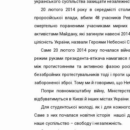
українського суспільства захищати незалежніст
20 лютого 2014 року в середмісті столи
проросійської влади, вбили 48 учасників Ре
смертельно пораненими учасниками мирних 
активістами Майдану, які загинули навесні 201
цілісність України, назвали Героями Небесної С
Саме 20 лютого 2014 року почалася війна,
режим руками президента-втікача намагався п
між протистоянням та активною фазою росій
беззбройних протестувальників тоді і проти ц
забороненої зброї. Тому ми й говоримо, що Не
Попри повномасштабну війну, Міністерст
відбуватимуться в Києві й інших містах України.
Для студентської молоді, як і для кожного
Саме з них почалася новітня історія нашої 
наше суспільство – свободу і незалежність.