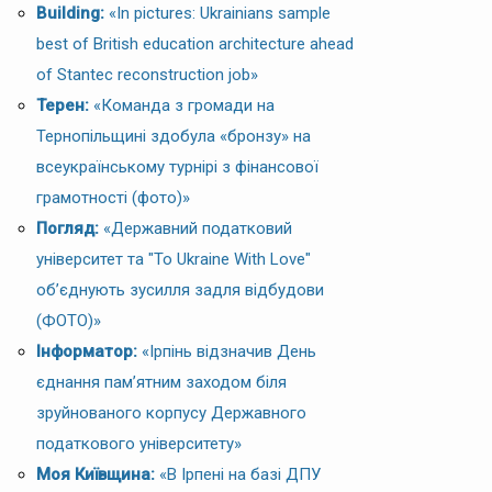
Building:
«In pictures: Ukrainians sample
best of British education architecture ahead
of Stantec reconstruction job»
Терен:
«Команда з громади на
Тернопільщині здобула «бронзу» на
всеукраїнському турнірі з фінансової
грамотності (фото)»
Погляд:
«Державний податковий
університет та "To Ukraine With Love"
об’єднують зусилля задля відбудови
(ФОТО)»
Інформатор:
«Ірпінь відзначив День
єднання пам’ятним заходом біля
зруйнованого корпусу Державного
податкового університету»
Моя Київщина:
«В Ірпені на базі ДПУ