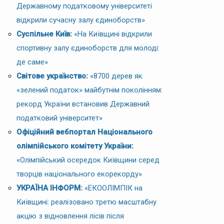
Державному податковому університеті
відкрили сучасну залу єдиноборств»
Суспільне Київ:
«На Київщині відкрили
спортивну залу єдиноборств для молоді:
де саме»
Світове українство:
«8700 дерев як
«зелений податок» майбутнім поколінням:
рекорд України встановив Державний
податковий університет»
Офіційний вебпортал Національного
олімпійського комітету України:
«Олімпійський осередок Київщини серед
творців національного екорекорду»
УКРАЇНА ІНФОРМ:
«ЕКООЛІМПІК на
Київщині: реалізовано третю масштабну
акцію з відновлення лісів після