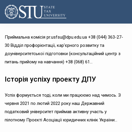
Приймальна комісія pr.usfsu@dpu.edu.ua +38 (044) 363-27-
30 Відділ профорієнтації, кар'єрного розвитку та
доуніверситетської підготовки (консультаційний центр з
питань прийому на навчання) +38 (068) 61...
Історія успіху проекту ДПУ
Успіх формується тоді, коли ми працюємо над чимось. З
червня 2021 по лютий 2022 року наш Державний
податковий університет приймав активну участь у
пілотному Проєкті Асоціації юридичних клінік України...