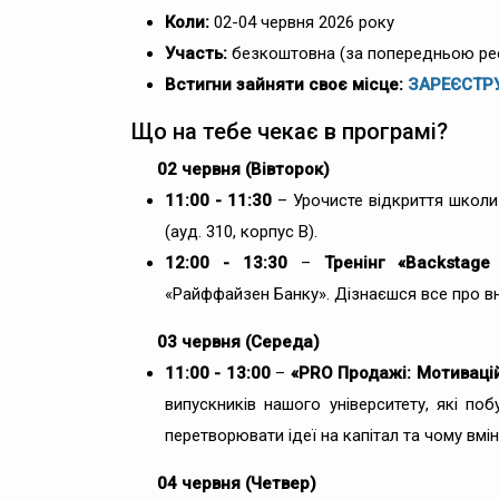
Коли:
02-04 червня 2026 року
Участь:
безкоштовна (за попередньою ре
Встигни зайняти своє місце:
ЗАРЕЄСТР
Що на тебе чекає в програмі?
02 червня (Вівторок)
11:00 - 11:30
– Урочисте відкриття школи
(ауд. 310, корпус В).
12:00 - 13:30
–
Тренінг «Backstage 
«Райффайзен Банку». Дізнаєшся все про вн
03 червня (Середа)
11:00 - 13:00
–
«PRO Продажі: Мотиваці
випускників нашого університету, які по
перетворювати ідеї на капітал та чому вмі
04 червня (Четвер)