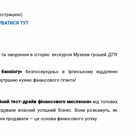
єстрацією)
УВАТИСЯ ТУТ
 та занурення в історію: екскурсія Музеєм грошей ДПУ
банкінгу»
безпосередньо в Ірпінському відділенні
утрішню кухню фінансового гіганта!
йний тест-драйв фінансового мислення»
від топових
будували власний успішний бізнес. Вони розкажуть, як
ння продавати — це основа фінансового успіху.