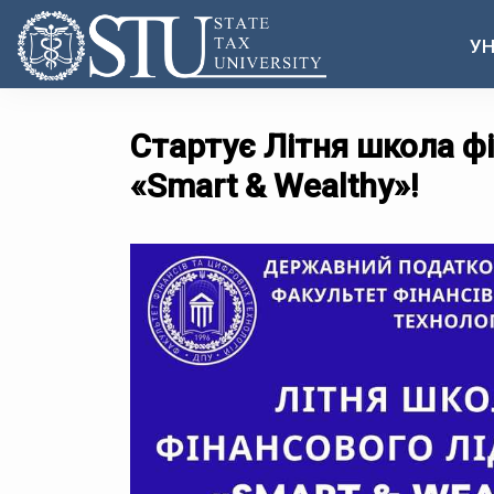
УН
Стартує Літня школа ф
«Smart & Wealthy»!