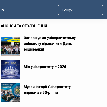
026
Type 2 or more characters for r
АНОНСИ ТА ОГОЛОШЕННЯ
Запрошуємо університетську
спільноту відзначити День
вишиванки!
Міс університету – 2026
Музей історії Університету
відзначає 50-річчя