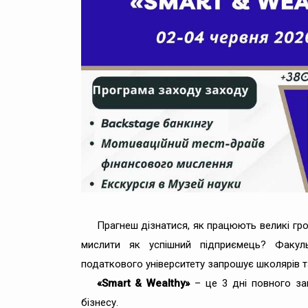
Прагнеш дізнатися, як працюють великі гро
мислити як успішний підприємець? Факуль
податкового університету запрошує школярів та
«Smart & Wealthy»
– це 3 дні повного зану
бізнесу.