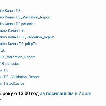
ію Качан Т.В.
ію Качан Т.В_Validation_Report
ю Качан Т.В.pdf.asice
ацію Качан Т.В.
ацію Качан Т.В._Validation_Report
цію Качан Т.В..pdf.p7s
.В.
Т.В._Validation_Report
.В..pdf.asice
н Т.В.
н Т.В._Validation_Report
 Т.В..pdf.asice
 року о 13.00 год
за посиланням в Zoom
Т