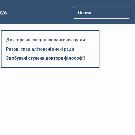
026
Type 2 or more characters for r
Докторські спеціалізовані вчені ради
Разові спеціалізовані вчені ради
Здобувачі ступеня доктора філософії