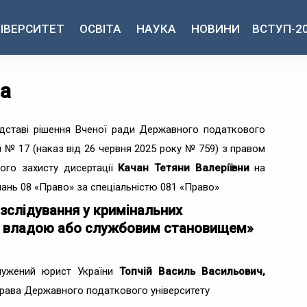
ІВЕРСИТЕТ
ОСВІТА
НАУКА
НОВИНИ
ВСТУП-2
на
ідставі рішення Вченої ради Державного податкового
л № 17 (наказ від 26 червня 2025 року № 759) з правом
ого захисту дисертації
Качан Тетяни Валеріївни
на
нань 08 «Право» за спеціальністю 081 «Право»
зслідування у кримінальних
 владою або службовим становищем»
лужений юрист України
Топчій Василь Васильович,
права Державного податкового університету