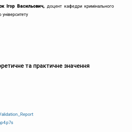
юк Ігор Васильович,
доцент кафедри кримінального
 університету
оретичне та практичне значення
alidation_Report
mp4.p7s