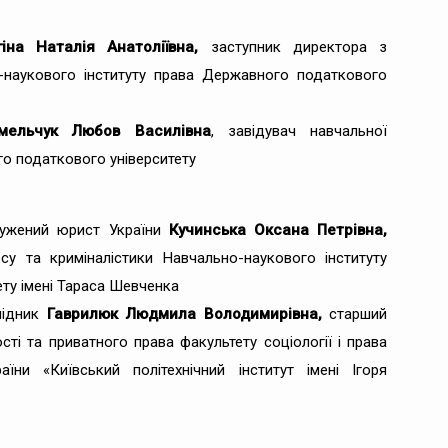
гіна Наталія Анатоліївна,
заступник директора з
-наукового інституту права Державного податкового
ельчук
Любов
Василівна
, завідувач навчальної
го податкового університету
лужений юрист України
Кучинська Оксана Петрівна,
у та криміналістики Навчально-наукового інституту
ету імені Тараса Шевченка
лідник
Гаврилюк Людмила Володимирівна,
старший
ті та приватного права факультету соціології і права
аїни «Київський політехнічний інститут імені Ігоря