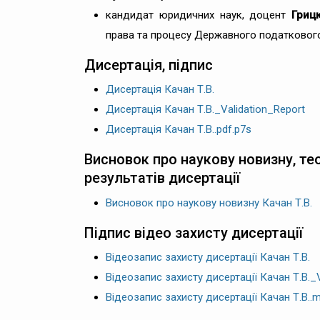
кандидат юридичних наук, доцент
Гриц
права та процесу Державного податкового
Дисертація, підпис
Дисертація Качан Т.В.
Дисертація Качан Т.В._Validation_Report
Дисертація Качан Т.В..pdf.p7s
Висновок про наукову новизну, те
результатів дисертації
Висновок про наукову новизну Качан Т.В.
Підпис відео захисту дисертації
Відеозапис захисту дисертації Качан Т.В.
Відеозапис захисту дисертації Качан Т.В._V
Відеозапис захисту дисертації Качан Т.В..