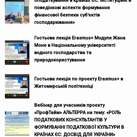
оподаткування в країнах ЄС: інституційні й
поведінкові аспекти формування
фінансової безпеки суб'єктів
господарювання»
Гостьова лекція Erasmus+ Модуля Жана
Моне в Національному університеті
водного господарства та
природокористування
Гостьова лекція по проєкту Erasmus+ в
Житомирській політехніці
Вебінар для учасників проєкту
«ПрофТайм» АЛЬТЕРРА на тему: «РОЛЬ
ПОДАТКОВИХ КОНСУЛЬТАНТІВ У
ФОРМУВАННІ ПОДАТКОВОЇ КУЛЬТУРИ В
КРАЇНАХ ЄС: ДОСВІД ДЛЯ УКРАЇНИ»