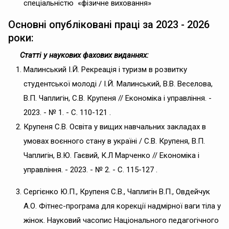
спеціальністю «фізичне виховання»
Основні опубліковані праці за 2023 - 2026
роки:
Статті у наукових фахових виданнях:
Малинський І.Й. Рекреація і туризм в розвитку
студентської молоді / І.Й. Малинський, В.В. Веселова,
В.П. Чаплигін, С.В. Крупеня // Економіка і управління. -
2023. - № 1. - С. 110-121 .
Крупеня С.В. Освіта у вищих навчальних закладах в
умовах воєнного стану в україні / С.В. Крупеня, В.П.
Чаплигін, В.Ю. Гаєвий, К.Л Марченко // Економіка і
управління. - 2023. - № 2. - С. 115-127 .
Сергієнко Ю.П., Крупеня С.В., Чаплигін В.П., Овдейчук
А.О. Фітнес-програма для корекції надмірної ваги тіла у
жінок. Науковий часопис Національного педагогічного