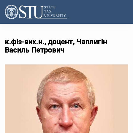
к.фіз-вих.н., доцент, Чаплигін
Василь Петрович