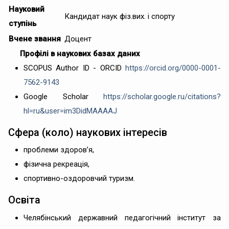
Науковий
Кандидат наук фіз.вих. і спорту
ступінь
Вчене звання
Доцент
Профілі в наукових базах даних
SCOPUS Author ID - ORCID
https://orcid.org/0000-0001-
7562-9143
Google Scholar
https://scholar.google.ru/citations?
hl=ru&user=im3DidMAAAAJ
Сфера (коло) наукових інтересів
проблеми здоров’я,
фізична рекреація,
спортивно-оздоровчий туризм.
Освіта
Челябінський державний педагогічний інститут за