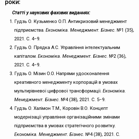
роки:
Статті у наукових фахових виданнях:
Гудзь О. Кузьменко О.П. Антикризовий менеджмент
підприємства.
Економіка.
Менеджмент
.
Бізнес
. №1 (35),
2021. C. 4−9.
Гудзь О. Прядка А.С. Управління інтелектуальним
капіталом.
Економіка.
Менеджмент. Бізнес
. №2 (36),
2021. C. 4−9.
Гудзь О. Мізин О.О. Напрями удосконалення
креативного менеджменту корпорацій в умовах
мультирівневої цифрової трансформації.
Економіка.
Менеджмент. Бізнес
. №4 (38), 2021. C. 5−9.
Гудзь О. Халімон Т.М., Коровін В.О. Концепт
модернізації управління організаційними змінами
підприємства в умовах стратегічного розвитку.
Економіка. Менеджмент. Бізнес
. №4 (38), 2021. C.