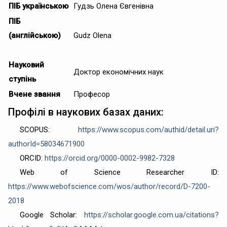
ПІБ українською
Гудзь Олена Євгенівна
ПІБ
(англійською)
Gudz Olena
Науковий
Доктор економічних наук
ступінь
Вчене звання
Професор
Профілі в наукових базах даних:
SCOPUS:
https://www.scopus.com/authid/detail.uri?
authorId=58034671900
ORCID:
https://orcid.org/0000-0002-9982-7328
Web of Science Researcher ID:
https://www.webofscience.com/wos/author/record/D-7200-
2018
Google Scholar:
https://scholar.google.com.ua/citations?