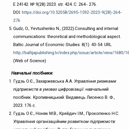
E 24142. № 9(28) 2023. str. 424. С. 264‒ 276.
DOI:
https://doi.org/10.52058/2695-1592-2023-9(28)-264-
276
Gudz, O., Yevtushenko N., (2022).Consulting and internal
communications: theoretical and methodological aspect.
Baltic Journal of Economic Studies. 8(1). 43-54. URL
http://baltijapublishing.lv/index.php/issue/article/view/1680/1
(Web of Science)
Навчальні посібники:
Гудзь О.Є., Захаржевська А.А.
Управління ризиками
підприємств в умовах цифровізації
: навчальний
посібник. Кропивницький: Видавець Лисенко В. Ф.,
2023. 176 с.
Гудзь О.Є., Ноняк М.В., Крейдич І.М., Прокопенко Н.С.
Управління організаційним розвитком підприємств: