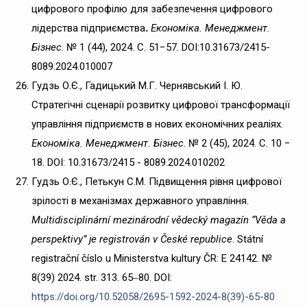
цифрового профілю для забезпечення цифрового
лідерства підприємства
.
Економіка. Менеджмент.
Бізнес
. № 1 (44), 2024. C. 51−57. DOI:10.31673/2415-
8089.2024.010007
Гудзь О.Є., Гадицький М.Г. Чернявський І. Ю.
Стратегічні сценарії розвитку цифрової трансформації
управління підприємств в нових економічних реаліях.
Економіка. Менеджмент. Бізнес
. № 2 (45), 2024. C. 10 −
18. DOI: 10.31673/2415 - 8089.2024.010202
Гудзь О.Є., Петькун С.М. Підвищення рівня цифрової
зрілості в механізмах державного управління.
Multidisciplinární mezinárodní vědecký magazín “Věda a
perspektivy” je registrován v České republice
. Státní
registrační číslo u Ministerstva kultury ČR: E 24142. №
8(39) 2024. str. 313. 65‒80. DOI:
https://doi.org/10.52058/2695-1592-2024-8(39)-65-80