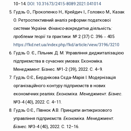
10−14.
DOI: 10.31673/2415-8089.2021.041014
Гудзь О., Прокопенко Н., Крейдич І., Головко М., Казак
О. Ретроспективний аналіз реформи податкової
системи України.
Фінансо-вокредитна діяльність:
проблеми теорії та практики.
№ 2 (37) С. 396 ‒ 405
https://fkd.net.ua/index.php/fkd/article/view/3196/3210
Гудзь О. Є., Пільник Д. М. Управління диджиталізацією
підприємства в сучасних умовах. Економіка.
Менеджмент. Бізнес. №1-2 (39), 2022. C. 4−9.
Гудзь О.Є., Берднікова Сєда-Марія І. Модернізація
організаційного контуру підприємств в нових
економічних реаліях.
Економіка. Менеджмент. Бізнес
.
№3-4 (40), 2022. C. 4−11.
Гудзь О.Є., Півнюк А.В. Принципи антикризового
управління підприємств.
Економіка. Менеджмент.
Бізнес
. №3-4 (40), 2022. C. 12−16.