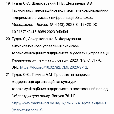
Гудзь О.Є., Шавловський П. В., Дем`янець В.В.
Гармонізація інноваційної політики телекомунікаційних
підприємств в умовах цифровізації.
Економіка.
Менеджмент. Бізнес
. № 4 (43), 2023. C. 17−23. DOI:
10.31673/2415-8089.2023.040404
Гудзь О., Захаржевська А. Формування
антисипативного управління ризиками
телекомунікаційних підприємств в умовах цифровізації.
Управління змінами та інновації
. 2023. №8. С. 71-76.
URL:
https://doi.org/10.32782/CMI/2023-8-12
.
Гудзь О.Є., Тяжина А.М. Пріоритетні напрями
модернізації організаційної культури
телекомунікаційних підприємств в поствоєнний період.
Інфраструктура ринку.
Випуск 76. URL:
http://www.market-infr.od.ua/uk/76-2024
.
Архів видання
(market-infr.od.ua)