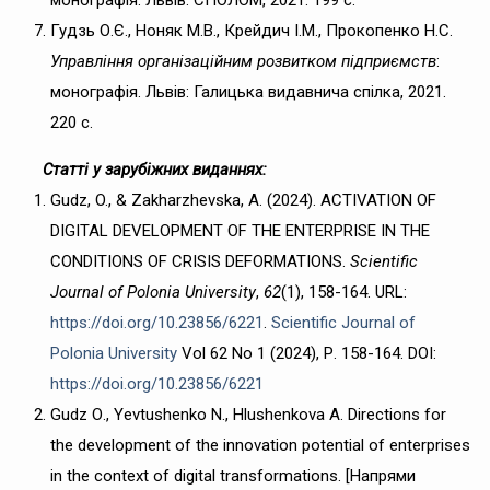
Гудзь О.Є., Ноняк М.В., Крейдич І.М., Прокопенко Н.С.
Управління організаційним розвитком підприємств
:
монографія. Львів: Галицька видавнича спілка, 2021.
220 с.
Статті у зарубіжних виданнях:
Gudz, O., & Zakharzhevska, A. (2024). ACTIVATION OF
DIGITAL DEVELOPMENT OF THE ENTERPRISE IN THE
CONDITIONS OF CRISIS DEFORMATIONS.
Scientific
Journal of Polonia University
,
62
(1), 158-164. URL:
https://doi.org/10.23856/6221
.
Scientific Journal of
Polonia University
Vol 62 No 1 (2024), Р. 158-164. DOI:
https://doi.org/10.23856/6221
Gudz О., Yevtushenko N., Hlushenkova А. Directions for
the development of the innovation potential of enterprises
in the context of digital transformations. [Напрями