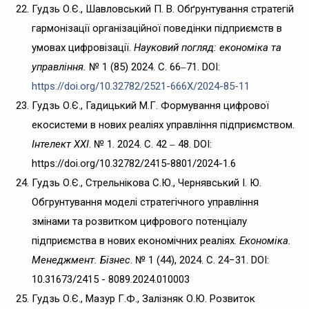
Гудзь О.Є., Шавловський П. В. Обґрунтування стратегій
гармонізації організаційної поведінки підприємств в
умовах цифровізації.
Науковий погляд: економіка та
управління.
№ 1 (85) 2024. С. 66‒71. DOI:
https://doi.org/10.32782/2521-666X/2024-85-11
Гудзь О.Є., Гадицький М.Г. Формування цифрової
екосистеми в нових реаліях управління підприємством.
Інтелект ХХІ
. № 1. 2024. С. 42 ‒ 48. DOI:
https://doi.org/10.32782/2415-8801/2024-1.6
Гудзь О.Є., Стрельнікова С.Ю., Чернявський І. Ю.
Обгрунтування моделі стратегічного управління
змінами та розвитком цифрового потенціалу
підприємства в нових економічних реаліях.
Економіка.
Менеджмент. Бізнес
. № 1 (44), 2024. C. 24−31. DOI:
10.31673/2415 - 8089.2024.010003
Гудзь О.Є., Мазур Г.Ф., Залізняк О.Ю. Розвиток