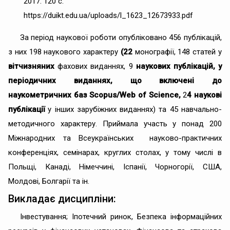
2017. 120 с.
https://duikt.edu.ua/uploads/l_1623_12673933.pdf
За період наукової роботи опубліковано 456 публікацій,
з них 198 наукового характеру
(22
монографії, 148 статей у
вітчизняних
фахових виданнях, 9
наукових публікацій, у
періодичних виданнях, що включені до
наукометричних баз Scopus/Web of Science,
2
4 наукові
публікації
у інших зарубіжних виданнях) та 45 навчально-
методичного характеру. Приймала участь у понад 200
Міжнародних та Всеукраїнських науково-практичних
конференціях, семінарах, круглих столах, у тому числі в
Польщі, Канаді, Німеччині, Іспанії, Чорногорії, США,
Молдові, Болгарії та ін.
Викладає дисципліни:
Інвестування; Іпотечний ринок, Безпека інформаційних