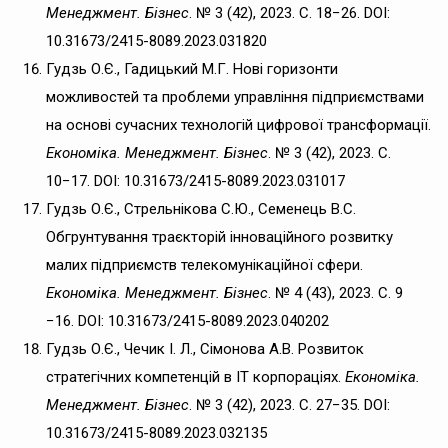
Менеджмент. Бізнес
. № 3 (42), 2023. C. 18−26. DOI:
10.31673/2415-8089.2023.031820
Гудзь О.Є., Гадицький М.Г. Нові горизонти
можливостей та проблеми управління підприємствами
на основі сучасних технологій цифрової трансформації.
Економіка. Менеджмент. Бізнес
. № 3 (42), 2023. C.
10−17. DOI: 10.31673/2415-8089.2023.031017
Гудзь О.Є., Стрельнікова С.Ю., Семенець В.С.
Обгрунтування траєкторій інноваційного розвитку
малих підприємств телекомунікаційної сфери.
Економіка. Менеджмент. Бізнес
. № 4 (43), 2023. C. 9
−16. DOI: 10.31673/2415-8089.2023.040202
Гудзь О.Є., Чечик І. Л., Сімонова А.В. Розвиток
стратегічних компетенцій в ІТ корпораціях.
Економіка.
Менеджмент. Бізнес
. № 3 (42), 2023. C. 27−35. DOI:
10.31673/2415-8089.2023.032135