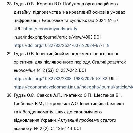
Гудзь О.Є., Коровін В.О. Побудова організаційного
дизайну підприємства на креативній основі в умовах
цифровізації.
Економіка та суспільство
. 2024. № 67.
URL:
https://economyandsociety
.
in.ua/index.php/journal/article/view/4803 DOI:
https://doi.org/10.32782/2524-0072/2024-67-118
Гудзь О.Є. Інвестиційний менеджмент: нові ціннісні
орієнтири для післявоєнного періоду.
Сталий розвиток
економіки
. № 2 (53). С. 237-242. DOI
https://doi.org/10.32782/2308-1988/2025-53-32
: URL:
https://economdevelopment.in.ua/index.php/journal/article/v
Гудзь О.Є., Савков А.П., Ігнатенко О.П., Шестаков В.І.,
Гребенюк В.М., Петровська А.О. Інвестиційна безпека
та кібердипломатія: шлях до економічного
відновлення України.
Актуальні проблеми сталого
розвитку.
№
2
(2). С. 136-144. DOI