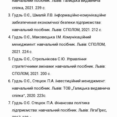
навчальний посібник. Львів: Галицька видавнича
спілка, 2021. 239 с.
Гудзь О.Є., Шмалій Л.В.
Інформаційно-комунікаційне
забезпечення економічної безпеки підприємства
:
навчальний посібник. Львів: СПОЛОМ, 2021. 212 с.
Гудзь О.Є., Маковецька І.М.
Комунікаційний
менеджмент
: навчальний посібник. Львів: СПОЛОМ,
2021. 224 с.
Гудзь О.Є., Стрельнікова С.Ю.
Управління
стратегічними змінами
: навчальний посібник. Львів:
СПОЛОМ, 2021. 200 с.
Гудзь О.Є., Стецюк П.А.
Інвестиційний менеджмент
:
навчальний посібник. Львів: ТОВ „Галицька видавнича
спілкаˮ, 2020. 223с.
Гудзь О.Є. Стецюк П.А.
Фінансова політика
підприємства
: навчальний посібник. Львів: ЛігаПрес,