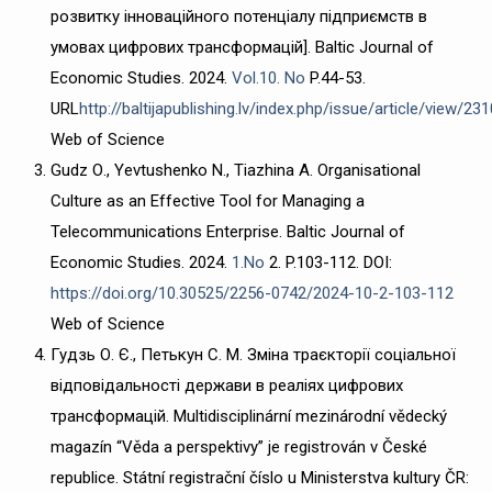
розвитку інноваційного потенціалу підприємств в
умовах цифрових трансформацій]. Baltic Journal of
Economic Studies. 2024.
Vol.10. No
P.44-53.
URL
http://baltijapublishing.lv/index.php/issue/article/view/23
Web of Science
Gudz О., Yevtushenko N., Tiazhina А. Organisational
Culture as an Effective Tool for Managing a
Telecommunications Enterprise. Baltic Journal of
Economic Studies. 2024.
1.No
2. P.103-112. DOI:
https://doi.org/10.30525/2256-0742/2024-10-2-103-112
Web of Science
Гудзь О. Є., Петькун С. М. Зміна траєкторії соціальної
відповідальності держави в реаліях цифрових
трансформацій. Multidisciplinární mezinárodní vědecký
magazín “Věda a perspektivy” je registrován v České
republice. Státní registrační číslo u Ministerstva kultury ČR: