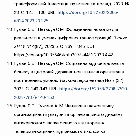
трансформацій. Інвестиції: практика та досвід. 2023. №
23. С. 125 ‒ 130. URL:
https://doi.org/10.32702/2306-
6814.2023.23.125
.
Гудзь О.Є., Петькун С.М. Формування нової медіа
реальності в умовах цифрових трансформацій.
Вісник
ХНТУ
№ 4(87), 2023 р. С. 339 ‒ 345. DOI
https://doi.org/10.35546/kntu2078-4481.2023.4.42.
Гудзь О.Є., Петькун С.М. Соціальна відповідальність
бізнесу в цифровій державі: нові ціннісні орієнтири в
пост воєнних умовах.
Наукові перспективи
No 7 (37).
2023. С. 140-143. URL:
https://doi.org/152058/2708-7530-
2023-7(37)-140-153
Гудзь О.Є., Тяжина А. М. Чинники взаємовпливу
організаційної культури та організаційного дизайну
антикризового післявоєнного відтворення
телекомунікаційних підприємств.
Економіка.