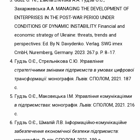
Захаржевська А.А. MANAGING THE DEVELOPMENT OF
ENTERPRISES IN THE POST-WAR PERIOD UNDER
CONDITIONS OF DYNAMIC INSTABILITY. Financial and
economic strategy of Ukraine: threats, trends and
perspectives: Ed. By N. Davydenko. Verlag. SWG imex
CmbH, Nuremberg, Germany. 2023. 267 p. P. 8‒17.
Гудзь О.Є., Стрельнікова С.Ю.
Управління
стратегічними змінами підприємств в умовах цифрової
трансформації
: монографія. Львів: СПОЛОМ, 2021. 187
с.
Гудзь О.Є., Маковецька І.М.
Управління комунікаціями
в підприємствах
: монографія. Львів: СПОЛОМ, 2021. 216
с.
Гудзь О.Є., Шмалій Л.В.
Інформаційно-комунікаційне
забезпечення економічної безпеки підприємств
:
монографія. Львів: СПОЛОМ, 2021. 199 с.