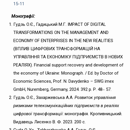
15-11
Монографії:
Гудзь О.Є., Гадицький М.Г. IMPACT OF DIGITAL
TRANSFORMATIONS ON THE MANAGEMENT AND
ECONOMY OF ENTERPRISES IN THE NEW REALITIES
(ВПЛИВ ЦИФРОВИХ ТРАНСФОРМАЦІЙ НА
УПРАВЛІННЯ ТА ЕКОНОМІКУ ПІДПРИЄМСТВ В НОВИХ
РЕАЛІЯХ). Financial support recovery and development of
the economy of Ukraine: Monograph. / Ed. by Doctor of
Economic Sciences, Prof. N. Davydenko
–
SWG imex
GmbH, Nuremberg, Germany, 2024. 392 p. Р. 48‒ 57.
Гудзь О.Є., Захаржевська А.А.
Розвиток управління
ризиками телекомунікаційних підприємств в реаліях
цифрової трансформації
: монографія. Кропивницький.
Видавець Лисенко В. Ф. 2023. 200 с.
Gudz O. Ye., Zakharzhevska A.A. Гудзь О.Є.,