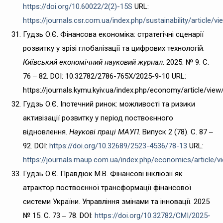
https://doi.org/10.60022/2(2)-15S
URL:
https://journals.csr.com.ua/index.php/sustainability/article/v
Гудзь О.Є. Фінансова економіка: стратегічні сценарії
розвитку у зрізі глобалізації та цифрових технологій.
Київський економічний науковий журнал
. 2025. № 9. С.
76 ‒ 82. DOI: 10.32782/2786-765X/2025-9-10 URL:
https://journals.kymu.kyiv.ua/index.php/economy/article/view
Гудзь О.Є. Іпотечний ринок: можливості та ризики
активізації розвитку у період поствоєнного
відновлення.
Наукові праці МАУП
. Випуск 2 (78). С. 87 ‒
92. DOI:
https://doi.org/10.32689/2523-4536/78-13
URL:
https://journals.maup.com.ua/index.php/economics/article/v
Гудзь О.Є. Правдюк М.В. Фінансові інклюзії як
атрактор поствоєнної трансформації фінансової
системи України. Управління змінами та інновації. 2025
№ 15. С. 73 ‒ 78. DOI:
https://doi.org/10.32782/CMI/2025-