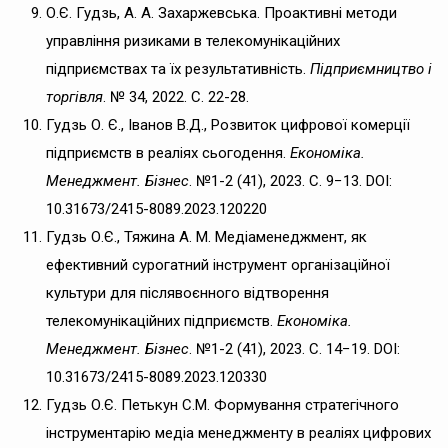
О.Є. Гудзь, А. А. Захаржевська. Проактивні методи
управління ризиками в телекомунікаційних
підприємствах та їх результативність.
Підприємництво і
торгівля
. № 34, 2022. С. 22-28.
Гудзь О. Є., Іванов В.Д., Розвиток цифрової комерції
підприємств в реаліях сьогодення.
Економіка.
Менеджмент. Бізнес
. №1-2 (41), 2023. C. 9−13. DOI:
10.31673/2415-8089.2023.120220
Гудзь О.Є., Тяжина А. М. Медіаменеджмент, як
ефективний сурогатний інструмент організаційної
культури для післявоєнного відтворення
телекомунікаційних підприємств.
Економіка.
Менеджмент. Бізнес
. №1-2 (41), 2023. C. 14−19. DOI:
10.31673/2415-8089.2023.120330
Гудзь О.Є. Петькун С.М. Формування стратегічного
інструментарію медіа менеджменту в реаліях цифрових